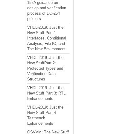
152A guidance on
design and verification
process of DO-254
projects
VHDL-2019: Just the
New Stuff Part 1:
Interfaces, Conditional
Analysis, File IO, and
The New Environment
VHDL-2019: Just the
New StuffPart 2:
Protected Types and
Verification Data
Structures
VHDL-2019: Just the
New Stuff Part 3: RTL
Enhancements
VHDL-2019: Just the
New Stuff Part 4:
Testbench
Enhancements
OSVVM: The New Stuff