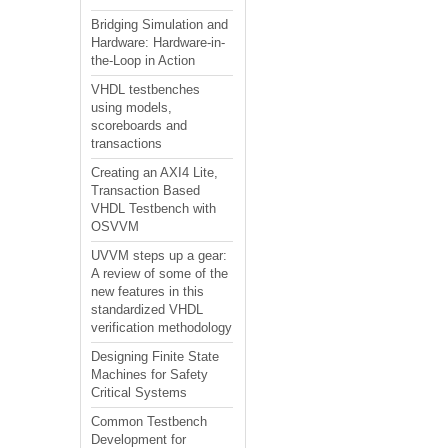
Bridging Simulation and
Hardware: Hardware-in-
the-Loop in Action
VHDL testbenches
using models,
scoreboards and
transactions
Creating an AXI4 Lite,
Transaction Based
VHDL Testbench with
OSVVM
UVVM steps up a gear:
A review of some of the
new features in this
standardized VHDL
verification methodology
Designing Finite State
Machines for Safety
Critical Systems
Common Testbench
Development for