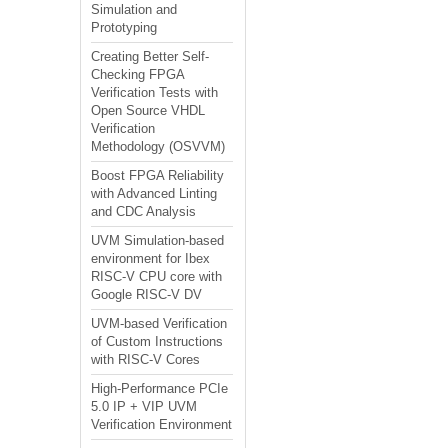
Simulation and
Prototyping
Creating Better Self-
Checking FPGA
Verification Tests with
Open Source VHDL
Verification
Methodology (OSVVM)
Boost FPGA Reliability
with Advanced Linting
and CDC Analysis
UVM Simulation-based
environment for Ibex
RISC-V CPU core with
Google RISC-V DV
UVM-based Verification
of Custom Instructions
with RISC-V Cores
High-Performance PCIe
5.0 IP + VIP UVM
Verification Environment