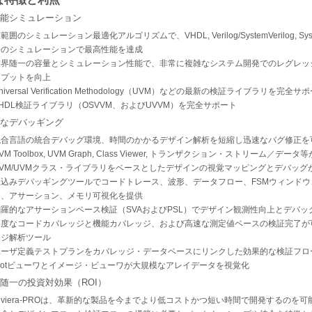
能シミュレーション
範囲のシミュレーション最適化アルゴリズムで、VHDL, Verilog/SystemVerilog, Sys
語のシミュレーションで最高性能を達成
業界随一の容量とシミュレーション性能で、非常に複雑なシステム開発でのレグレッ
ープットを向上
niversal Verification Methodology（UVM）などの最新の検証ライブラリを完全サ
HDL検証ライブラリ（OSVVM、およびUVVM）を完全サポート
なデバッギング
混合言語の統合デバッグ環境、時間のかかるデザイン解析を短縮し迅速なバグ修正を
VM Toolbox, UVM Graph, Class Viewer, トランザクション・ストリーム／データ
OVM/UVMクラス・ライブラリをベースとしたデザインの視覚マッピングとデバッグ
組込みデバッギングツールでコードトレース、波形、データフロー、FSMウィンドウ
ジ、アサーション、メモリ可視化を提供
網羅的なアサーションベース検証（SVAおよびPSL）でデザイン観測性向上とデバッ
高度なコードカバレッジと機能カバレッジ、および高速な測定値ベースの検証完了が
ッジ解析ツール
ユーザ定義テストプランをカバレッジ・データベースにリンクした効果的な検証フロ
Plotビューワとイメージ・ビューワが大規模なアレイデータを視覚化
随一の投資対効果（ROI）
iviera-PROは、革新的な製品を今までより低コストかつ短い時間で開発するのを