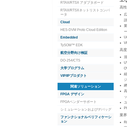
RTAX/RTSX アダプタボード
高性
RTAX/RTSXネットリストコンバ
ータ
広
Cloud
HES-DVM Proto Cloud Edition
U
Embedded
V
TySOM™ EDK
高度
航空分野向け検証
DO-254/CTS
U
大学プログラム
VIP/IPプロダクト
関連ソリューション
FPGA デザイン
FPGAベンダーサポート
シミュレーションおよびデバッグ
業界
ファンクショナルベリフィケーシ
ョン
R