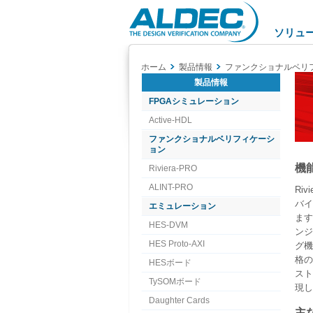
Aldec
Logo
ソリュ
ホーム
製品情報
ファンクショナルベリ
製品情報
FPGAシミュレーション
Active-HDL
ファンクショナルベリフィケーシ
ョン
機
Riviera-PRO
ALINT-PRO
Ri
バ
エミュレーション
ます
HES-DVM
ン
HES Proto-AXI
グ
格
HESボード
ス
TySOMボード
現し
Daughter Cards
主