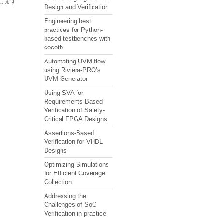
します
Design and Verification
Engineering best
practices for Python-
based testbenches with
cocotb
Automating UVM flow
using Riviera-PRO’s
UVM Generator
Using SVA for
Requirements-Based
Verification of Safety-
Critical FPGA Designs
Assertions-Based
Verification for VHDL
Designs
Optimizing Simulations
for Efficient Coverage
Collection
Addressing the
Challenges of SoC
Verification in practice