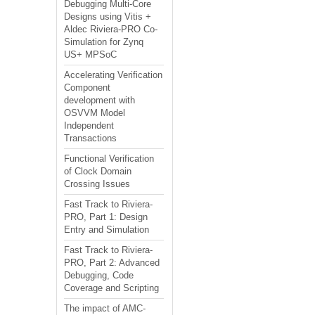
Debugging Multi-Core
Designs using Vitis +
Aldec Riviera-PRO Co-
Simulation for Zynq
US+ MPSoC
Accelerating Verification
Component
development with
OSVVM Model
Independent
Transactions
Functional Verification
of Clock Domain
Crossing Issues
Fast Track to Riviera-
PRO, Part 1: Design
Entry and Simulation
Fast Track to Riviera-
PRO, Part 2: Advanced
Debugging, Code
Coverage and Scripting
The impact of AMC-