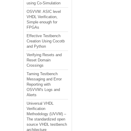
using Co-Simulation
OSVVM: ASIC level
VHDL Verification,
Simple enough for
FPGAs
Effective Testbench
Creation Using Cocotb
and Python
Verifying Resets and
Reset Domain
Crossings
Taming Testbench
Messaging and Error
Reporting with
OSVVM's Logs and
Alerts
Universal VHDL
Verification
Methodology (UVVM) –
The standardized open
source VHDL testbench
architecture