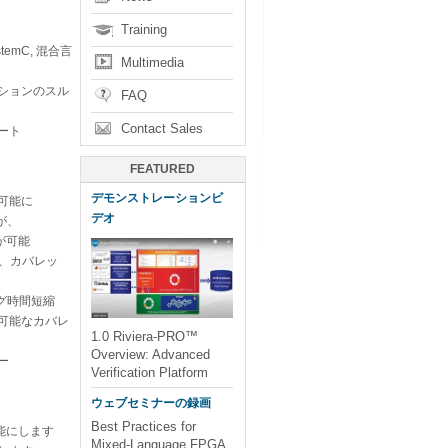
Training
temC, 混合言
Multimedia
ションのスル
FAQ
Contact Sales
ポート
FEATURED
デモンストレーションビ
可能に
デオ
等が、
が可能
、カバレッ
グ時間短縮
可能なカバレ
1.0 Riviera-PRO™
Overview: Advanced
ー
Verification Platform
ウェブセミナーの録画
Best Practices for
可能にします
Mixed-Language FPGA