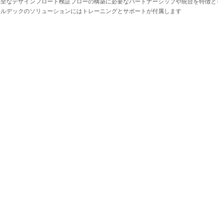
完全なデザインフロート検証フローの構築に必要なパートナーシップや統合を特徴と
アルデックのソリューションにはトレーニングとサポートが付属します