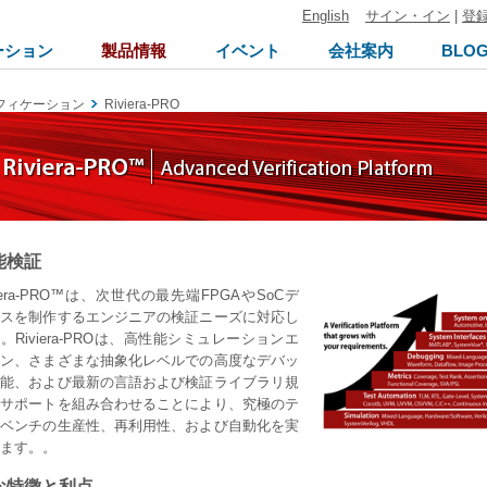
English
サイン・イン
|
登
ーション
製品情報
イベント
会社案内
BLO
フィケーション
Riviera-PRO
能検証
viera-PRO™は、次世代の最先端FPGAやSoCデ
イスを制作するエンジニアの検証ニーズに対応し
。Riviera-PROは、高性能シミュレーションエ
ジン、さまざまな抽象化レベルでの高度なデバッ
機能、および最新の言語および検証ライブラリ規
のサポートを組み合わせることにより、究極のテ
トベンチの生産性、再利用性、および自動化を実
ます。。
な特徴と利点