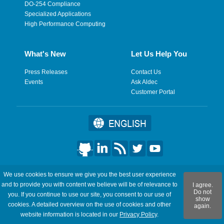
DO-254 Compliance
Specialized Applications
High Performance Computing
What's New
Let Us Help You
Press Releases
Contact Us
Events
Ask Aldec
Customer Portal
©2026 Aldec, Inc. All Rights Reserved.
We use cookies to ensure we give you the best user experience
and to provide you with content we believe will be of relevance to
I agree.
Legal
|
Privacy
|
Site Map
|
RSS Feeds
|
フィードバックを送
Do not
you. If you continue to use our site, you consent to our use of
show
信
cookies. A detailed overview on the use of cookies and other
again.
website information is located in our
Privacy Policy
.