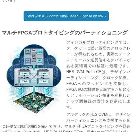
ています
Start with a 1-Month Time-Based License on AWS
マルチFPGAプロトタイピングのパーティショニング
フィジカルプロトタイピングでは、
ターゲットに近い最高のクロックレ
ートが得られるため、実際のデータ
ストリームを送受信するデバイスが
ある実環境での検証に最適です。
HES-DVM Proto CEは、デザインパ
ーティショニング、クロック変換、
FPGAへのマッピングを支援し、
FPGA I/Oの制限を克服するために
シ
リアライゼーション
技術を利用した
チップ間接続の設計を容易にしま
す。
アルデックのHES-DVMは、デザイン
パーティショニングを支援するため
に必要な自動化機能を備えており、マルチFPGAプロトタイピングを迅速