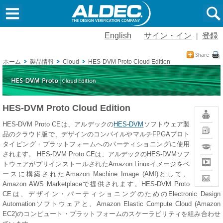
English
サイン・イン
登録
|
ホーム
製品情報
Cloud
HES-DVM Proto Cloud Edition
HES-DVM Proto Cloud Edition
Resour
HES-DVM Proto CEは、アルデックの
HES-DVM
ソフトウェア製
News
品のクラウド版で、デザインのコンパイルやマルチFPGAプロト
Training
タイピング・プラットフォームへのパーティショニングに使用
されます。 HES-DVM Proto CEは、アルデックのHES-DVMソフ
Multime
トウェアがプリインストールされたAmazon Linuxイメージをベ
ースに構築されたAmazon Machine Image (AMI)として、
Contact
Sales
Amazon AWS Marketplaceで提供されます。HES-DVM Proto
CEは、デザイン・パーティショニングのためのElectronic Design
Automationソフトウェアと、Amazon Elastic Compute Cloud (Amazon
EC2)のコンピュート・プラットフォームのスケーラビリティを組み合わせ