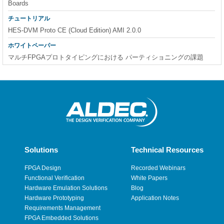
Boards
チュートリアル
HES-DVM Proto CE (Cloud Edition) AMI 2.0.0
ホワイトペーパー
マルチFPGAプロトタイピングにおける パーティショニングの課題
Solutions
Technical Resources
FPGA Design
Recorded Webinars
Functional Verification
White Papers
Hardware Emulation Solutions
Blog
Hardware Prototyping
Application Notes
Requirements Management
FPGA Embedded Solutions