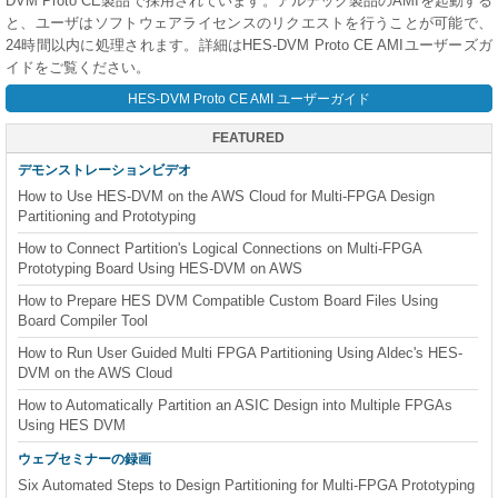
DVM Proto CE製品で採用されています。アルデック製品のAMIを起動する
と、ユーザはソフトウェアライセンスのリクエストを行うことが可能で、
24時間以内に処理されます。詳細はHES-DVM Proto CE AMIユーザーズガ
イドをご覧ください。
HES-DVM Proto CE AMI ユーザーガイド
FEATURED
デモンストレーションビデオ
How to Use HES-DVM on the AWS Cloud for Multi-FPGA Design
Partitioning and Prototyping
How to Connect Partition's Logical Connections on Multi-FPGA
Prototyping Board Using HES-DVM on AWS
How to Prepare HES DVM Compatible Custom Board Files Using
Board Compiler Tool
How to Run User Guided Multi FPGA Partitioning Using Aldec's HES-
DVM on the AWS Cloud
How to Automatically Partition an ASIC Design into Multiple FPGAs
Using HES DVM
ウェブセミナーの録画
Six Automated Steps to Design Partitioning for Multi-FPGA Prototyping