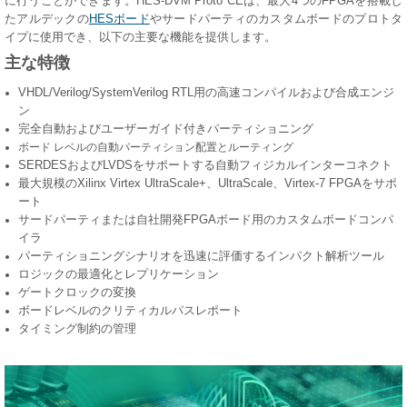
に行うことができます。HES-DVM Proto CEは、最大4つのFPGAを搭載し
たアルデックの
HESボード
やサードパーティのカスタムボードのプロトタ
イプに使用でき、以下の主要な機能を提供します。
主な特徴
VHDL/Verilog/SystemVerilog RTL用の高速コンパイルおよび合成エンジ
ン
完全自動およびユーザーガイド付きパーティショニング
ボード レベルの自動パーティション配置とルーティング
SERDESおよびLVDSをサポートする自動フィジカルインターコネクト
最大規模のXilinx Virtex UltraScale+、UltraScale、Virtex-7 FPGAをサポ
ート
サードパーティまたは自社開発FPGAボード用のカスタムボードコンパ
イラ
パーティショニングシナリオを迅速に評価するインパクト解析ツール
ロジックの最適化とレプリケーション
ゲートクロックの変換
ボードレベルのクリティカルパスレポート
タイミング制約の管理