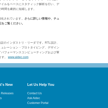
スファイルをベースにスタティック解析を行い、デ
の時間を劇的に短縮します。
最適化されています。
さらに詳しい情報や、チュ
記をご覧ください。
証のインダストリ・リーダです。RTL設計、
エミュレーション・プロトタイピング、デザイン
ハイパフォーマンスコンピューティングおよび軍
ます。
www.aldec.com
t's New
Let Us Help You
s Releases
Contact Us
ts
Ask Aldec
Customer Portal