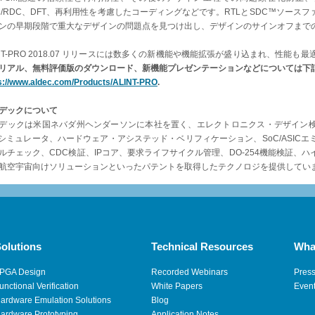
C/RDC、DFT、再利用性を考慮したコーディングなどです。RTLとSDC™ソー
ンの早期段階で重大なデザインの問題点を見つけ出し、デザインのサインオフまで
INT-PRO 2018.07 リリースには数多くの新機能や機能拡張が盛り込まれ、性能も
リアル、無料評価版のダウンロード、新機能プレゼンテーションなどについては下
s://www.aldec.com/Products/ALINT-PRO
.
デックについて
デックは米国ネバダ州ヘンダーソンに本社を置く、エレクトロニクス・デザイン検
Lシミュレータ、ハードウェア・アシステッド・ベリフィケーション、SoC/ASIC
ルチェック、CDC検証、IPコア、要求ライフサイクル管理、DO-254機能検証、
航空宇宙向けソリューションといったパテントを取得したテクノロジを提供してい
olutions
Technical Resources
Wha
PGA Design
Recorded Webinars
Pres
unctional Verification
White Papers
Even
ardware Emulation Solutions
Blog
ardware Prototyping
Application Notes