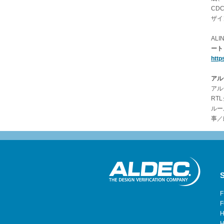
CD
ザイ
AL
ート
http
アル
アル
RT
ルー
事／
S
F
F
H
H