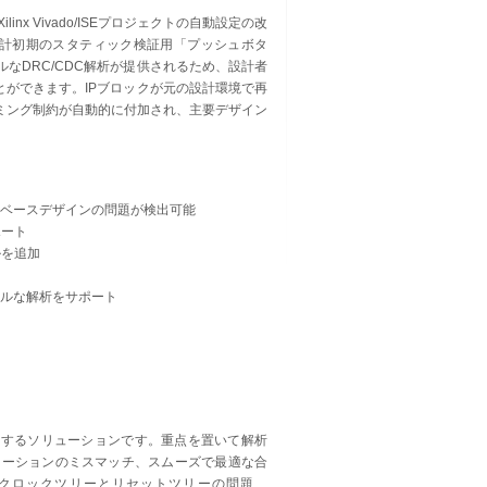
inx Vivado/ISEプロジェクトの自動設定の改
て、設計初期のスタティック検証用「プッシュボタ
なDRC/CDC解析が提供されるため、設計者
とができます。IPブロックが元の設計環境で再
ミング制約が自動的に付加され、主要デザイン
Mベースデザインの問題が検出可能
ポート
ールを追加
ンタルな解析をサポート
デザインを検証するソリューションです。重点を置いて解析
レーションのミスマッチ、スムーズで最適な合
、クロックツリーとリセットツリーの問題、