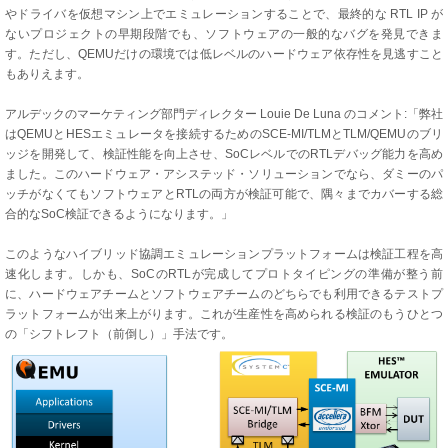
やドライバを仮想マシン上でエミュレーションすることで、最終的な RTL IP が
ないプロジェクトの早期段階でも、ソフトウェアの一般的なバグを発見できま
す。ただし、QEMUだけの環境では低レベルのハードウェア依存性を見逃すこと
もありえます。
アルデックのマーケティング部門ディレクター Louie De Luna のコメント:「弊社
はQEMUとHESエミュレータを接続するためのSCE-MI/TLMとTLM/QEMUのブリ
ッジを開発して、検証性能を向上させ、SoCレベルでのRTLデバッグ能力を高め
ました。このハードウェア・アシステッド・ソリューションでなら、ダミーのパ
ッチがなくてもソフトウェアとRTLの両方が検証可能で、隅々までカバーする総
合的なSoC検証できるようになります。」
このようなハイブリッド協調エミュレーションプラットフォームは検証工程を高
速化します。しかも、SoCのRTLが完成してプロトタイピングの準備が整う前
に、ハードウェアチームとソフトウェアチームのどちらでも利用できるテストプ
ラットフォームが出来上がります。これが生産性を高められる検証のもうひとつ
の「シフトレフト（前倒し）」手法です。