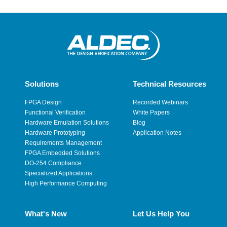
Solutions
Technical Resources
FPGA Design
Recorded Webinars
Functional Verification
White Papers
Hardware Emulation Solutions
Blog
Hardware Prototyping
Application Notes
Requirements Management
FPGA Embedded Solutions
DO-254 Compliance
Specialized Applications
High Performance Computing
What's New
Let Us Help You