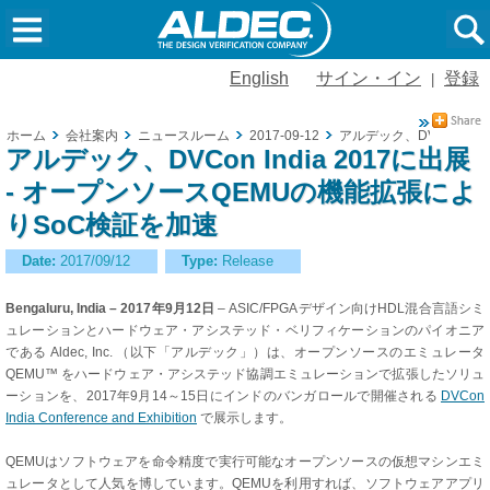
English
サイン・イン
登録
|
ホーム
会社案内
ニュースルーム
2017-09-12
アルデック、DVCon In
アルデック、DVCon India 2017に出展
- オープンソースQEMUの機能拡張によ
りSoC検証を加速
Date:
2017/09/12
Type:
Release
Bengaluru, India
– 2017年9月12日
– ASIC/FPGAデザイン向けHDL混合言語シミ
ュレーションとハードウェア・アシステッド・ベリフィケーションのパイオニア
である Aldec, Inc. （以下「アルデック」）は、オープンソースのエミュレータ
QEMU™ をハードウェア・アシステッド協調エミュレーションで拡張したソリュ
ーションを、2017年9月14～15日にインドのバンガロールで開催される
DVCon
India Conference and Exhibition
で展示します。
QEMUはソフトウェアを命令精度で実行可能なオープンソースの仮想マシンエミ
ュレータとして人気を博しています。QEMUを利用すれば、ソフトウェアアプリ