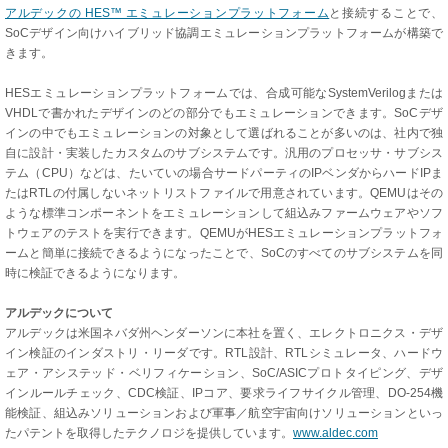
アルデックの HES™ エミュレーションプラットフォーム
と接続することで、
SoCデザイン向けハイブリッド協調エミュレーションプラットフォームが構築で
きます。
HESエミュレーションプラットフォームでは、合成可能なSystemVerilogまたは
VHDLで書かれたデザインのどの部分でもエミュレーションできます。SoCデザ
インの中でもエミュレーションの対象として選ばれることが多いのは、社内で独
自に設計・実装したカスタムのサブシステムです。汎用のプロセッサ・サブシス
テム（CPU）などは、たいていの場合サードパーティのIPベンダからハードIPま
たはRTLの付属しないネットリストファイルで用意されています。QEMUはその
ような標準コンポーネントをエミュレーションして組込みファームウェアやソフ
トウェアのテストを実行できます。QEMUがHESエミュレーションプラットフォ
ームと簡単に接続できるようになったことで、SoCのすべてのサブシステムを同
時に検証できるようになります。
アルデックについて
アルデックは米国ネバダ州ヘンダーソンに本社を置く、エレクトロニクス・デザ
イン検証のインダストリ・リーダです。RTL設計、RTLシミュレータ、ハードウ
ェア・アシステッド・ベリフィケーション、SoC/ASICプロトタイピング、デザ
インルールチェック、CDC検証、IPコア、要求ライフサイクル管理、DO-254機
能検証、組込みソリューションおよび軍事／航空宇宙向けソリューションといっ
たパテントを取得したテクノロジを提供しています。
www.aldec.com