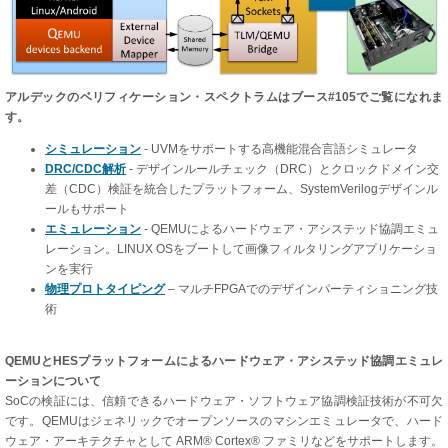
アルデックのベリフィケーション・スペクトラムはブース#105でご覧になれま
す。
シミュレーション
- UVMをサポートする高機能混合言語シミュレータ
DRC/CDC解析
- デザインルールチェック（DRC）とクロックドメイン交
差（CDC）検証を統合したプラットフォーム、SystemVerilogデザインル
ールもサポート
エミュレーション
- QEMUによるハードウェア・アシステッド協調エミュ
レーション。LINUX OSをブートして画像フィルタリングアプリケーショ
ンを実行
物理プロトタイピング
– マルチFPGAでのデザインパーティショニング技
術
QEMUとHESプラットフォームによるハードウェア・アシステッド協調エミュレ
ーションについて
SoCの検証には、信頼できるハードウェア・ソフトウェア協調検証技術が不可欠
です。QEMUはジェネリックでオープンソースのマシンエミュレータで、ハード
ウェア・アーキテクチャとして ARM® Cortex® ファミリなどをサポートします。