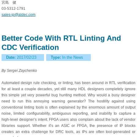
宮島 健
03-5312-1791
sales-jp@aldec.com
Better Code With RTL Linting And
CDC Verification
Date:
2017/02/23
Type:
In the News
By Sergei Zaychenko
Automated design rule checking, or linting, has been around in RTL verification
for at least a couple decades, yet still many HDL designers completely ignore
this simple yet very powerful bug hunting method. Why would a busy designer
need to run this annoying warning generator? The hostility against using
conventional linting tools is often explained by the enormous amount of output
noise, limited configurability, ambiguous reporting, and inability to capture a
high-level designer’s intent. FPGA users also complain about the lack of vendor
libraries support. Whether it’s an ASIC or FPGA, the presence of IP blocks
creates an extra challenge for DRC tools, as IPs are often tool-generated or