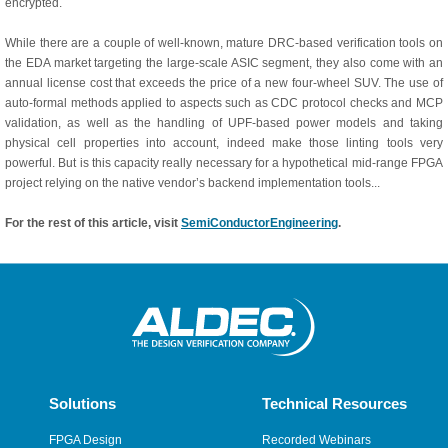
encrypted.
While there are a couple of well-known, mature DRC-based verification tools on
the EDA market targeting the large-scale ASIC segment, they also come with an
annual license cost that exceeds the price of a new four-wheel SUV. The use of
auto-formal methods applied to aspects such as CDC protocol checks and MCP
validation, as well as the handling of UPF-based power models and taking
physical cell properties into account, indeed make those linting tools very
powerful. But is this capacity really necessary for a hypothetical mid-range FPGA
project relying on the native vendor’s backend implementation tools...
For the rest of this article, visit
Semi
ConductorEngineering
.
Solutions
Technical Resources
FPGA Design
Recorded Webinars