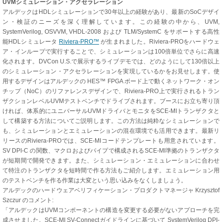
UVMシミュレーション・アクセラレーション
アルデックはHDLシミュレーションで30年以上の経験があり、最新のSoCデザイ
ン・検証のニーズを深く理解しています。この経験の中から、UVM,
SystemVerilog, OSVVM, VHDL-2008 および TLM/SystemC をサポートする高性
能HDLシミュレータ
Riviera-PRO™
が生まれました。Riviera-PROをハードウェ
ア・インループで実行することで、シミュレーションは100倍単位でさらに高速
化されます。DVCon U.S.で展示するライブデモでは、どのようにして130倍以上
のシミュレーション・アクセラレーションを実現しているかをお見せします。使
用するデザインはアルデックの HES™ FPGA ボード上で動くネットワーク・オン
チップ（NoC）のリファレンスデザインで、Riviera-PRO上で実行されるトラン
ザクションレベルUVMテストベンチでドライブされます。ブースにお立ち寄り頂
ければ、体系的にユニバーサルUVMドライバとモニタをSCE-MIトランザクタと
して構築する方法についてご説明します。この方法は純粋なシミュレーションで
も、シミュレーションとエミュレーションの混在環境でも活用できます。最新リ
リースのRiviera-PROでは、SCE-MIコードテンプレートも用意されています。
SV DPI-C の関数、マクロおよびパイプで構成されるSCE-MI準拠のトランザクタ
が短期間で開発できます。また、シミュレーション・エミュレーションに合わせ
て特注のトランザクタを短時間で作る方法もご紹介します。エミュレーション用
のテストベンチを作る作業は大変という思い込みをなくしましょう。
アルデックのハードウェアベリフィケーション・プロダクトマネージャ Krzysztof
Szczur のコメント:
「アルデックはUVMコンポーネントの構造を変更する必要がないアプローチを完
成させました。SCE-MI SV-Connectガイドラインに基づいて SystemVerilog DPI-