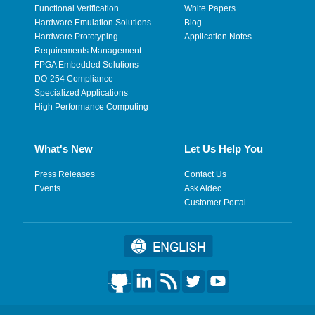
Functional Verification
White Papers
Hardware Emulation Solutions
Blog
Hardware Prototyping
Application Notes
Requirements Management
FPGA Embedded Solutions
DO-254 Compliance
Specialized Applications
High Performance Computing
What's New
Let Us Help You
Press Releases
Contact Us
Events
Ask Aldec
Customer Portal
©2026 Aldec, Inc. All Rights Reserved.