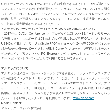
C のトランザクションレイヤCコードを自動生成できるようにし、DPI-C関数・タ
スクをエミュレータ向けに合成可能なコードに変換するSCE-MIコンパイラを開発
しました。これで、UVMテストベンチをシミュレーションとエミュレーションで
簡単に共用し相互動作できるようになります。これにより、検証機能、カバレッ
ジ、性能を最大限引き出せるようになります。」
アルデックのマーケティングディレクター Louie De Luna のコメント:
「2017年の DVCon Conference で、アルデックは新しいHESボードのリリース
も発表します。このボードは Xilinx® Virtex™ UltraScale™ FPGAの中でも最大の
US440を搭載しており、UltraScale FPGAモジュールと Zynq™-7000 デバイスを
組み合わせた唯一のボードです。ARM® Cortex™ プロセッサで実行されるテスト
ベンチのインプリメントや、PCI Expressインタフェースを持つホストワークス
テーションコントローラなどとして利用することができます。」
アルデックについて
アルデックは米国ネバダ州ヘンダーソンに本社を置く、エレクトロニクス・デザ
イン検証のインダストリ・リーダです。RTL設計、RTLシミュレータ、ハードウ
ェア・アシステッド・ベリフィケーション、SoC/ASICプロトタイピング、デザ
インルールチェック、CDC検証、IPコア、要求ライフサイクル管理、DO-254機
能検証、組込みソリューションおよび軍事／航空宇宙向けソリューションといっ
たパテントを取得したテクノロジを提供しています。
www.aldec.com
Media Contact:
アルデック・ジャパン株式会社