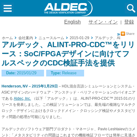
English
サイン・イン
登録
|
ホーム
会社案内
ニュースルーム
2015-01-29
アルデック、ALINT-P
アルデック、ALINT-PRO-CDC™をリリ
ース：SoC/FPGAデザインに向けてフ
ルスペックのCDC検証手法を提供
Date:
2015/01/29
Type:
Release
Henderson, NV – 2015年1月29日
– HDL混合言語シミュレーションとシステム・
ASICデザインのハードウェア・アシステッド・ベリフィケーションのパイオニア
である
Aldec, Inc.
（以下「アルデック」）は、ALINT-PRO-CDC™ 2015.01のリ
リースを発表しました。この検証ソリューションでは、最先端の複雑なマルチク
ロック・デザインにおけるクロックドメイン・クロッシング検証やメタスタビリ
ティ問題の処理が可能になりました。
アルデックのソフトウェア部門プロダクト・マネージャ、Pavlo Leshtaievのコメ
ント:「メタスタビリティの問題はこれまでの機能検証フローでは簡単に見逃さ