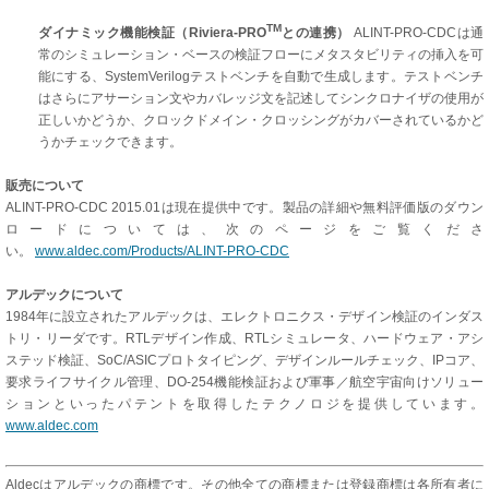
TM
ダイナミック機能検証（Riviera-PRO
との連携）
ALINT-PRO-CDCは通
常のシミュレーション・ベースの検証フローにメタスタビリティの挿入を可
能にする、SystemVerilogテストベンチを自動で生成します。テストベンチ
はさらにアサーション文やカバレッジ文を記述してシンクロナイザの使用が
正しいかどうか、クロックドメイン・クロッシングがカバーされているかど
うかチェックできます。
販売について
ALINT-PRO-CDC 2015.01は現在提供中です。製品の詳細や無料評価版のダウン
ロードについては、次のページをご覧くださ
い。
www.aldec.com/Products/ALINT-PRO-CDC
アルデックについて
1984年に設立されたアルデックは、エレクトロニクス・デザイン検証のインダス
トリ・リーダです。RTLデザイン作成、RTLシミュレータ、ハードウェア・アシ
ステッド検証、SoC/ASICプロトタイピング、デザインルールチェック、IPコア、
要求ライフサイクル管理、DO-254機能検証および軍事／航空宇宙向けソリュー
ションといったパテントを取得したテクノロジを提供しています。
www.aldec.com
Aldecはアルデックの商標です。その他全ての商標または登録商標は各所有者に