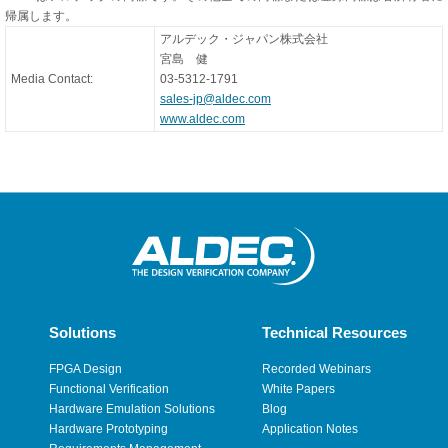
帰属します。
アルデック・ジャパン株式会社
宮島 健
Media Contact:
03-5312-1791
sales-jp@aldec.com
www.aldec.com
Solutions
Technical Resources
FPGA Design
Recorded Webinars
Functional Verification
White Papers
Hardware Emulation Solutions
Blog
Hardware Prototyping
Application Notes