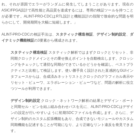
れ、それが原因でエラーがランダムに発生してしまうことがあります。現在の
ASIC/FPGA設計で高性能と高品質を達成するには、専用の検証ツールを持つこと
が必要です。ALINT-PRO-CDCはRTL設計と機能設計の段階で致命的な問題を明
らかにして、開発期間を大幅に短縮します。」
ALINT-PRO-CDCの検証手法は、
スタティック構造検証
、
デザイン制約設定
、
ダ
イナミック機能検証
の3要素から構成されます。
スタティック構造検証
スタティック解析ではまずクロックとリセット、非
同期クロックドメインとその乗せ換えポイントを自動検出します。クロッシ
ングをチェックして適切な同期ができているかどうかを確認し、ベストプラ
クティスと比較して検証します。使い勝手良く設計された直感的なGUIイン
タフェースからは、合成済みネットリストとクロックのグラフィカル表示や
リセット・ビューワ、エラボレーション・ビューワなど、問題の解析に役立
つツールが利用できます。
デザイン制約設定
クロック・ネットワーク解析の結果とデザイン・ポート
と同期セル・ピンを結ぶ組み合わせパスを元に、ALINT-PRO-CDCはデザイ
ンの設定が行いやすいように初期SDCファイルを作成します。さらに、デ
ザイン制約のカスタム拡張機能もあり、合成できないモジュールやカスタム
同期機能を記述することが可能になり、より正確なリント違反を発見できま
す。