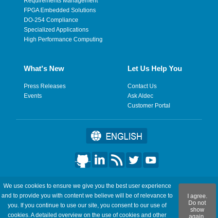
Requirements Management
FPGA Embedded Solutions
DO-254 Compliance
Specialized Applications
High Performance Computing
What's New
Let Us Help You
Press Releases
Contact Us
Events
Ask Aldec
Customer Portal
©2026 Aldec, Inc. All Rights Reserved.
We use cookies to ensure we give you the best user experience
and to provide you with content we believe will be of relevance to
I agree.
Legal
|
Privacy
|
Site Map
|
RSS Feeds
|
フィードバックを送
Do not
you. If you continue to use our site, you consent to our use of
show
信
cookies. A detailed overview on the use of cookies and other
again.