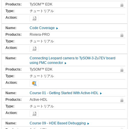
TySOM™ EDK
チュートリアル
Code Coverage
Riviera-PRO
チュートリアル
Connecting Leopard camera to TySOM-3-Zu7EV board
using FMC connector
TySOM™ EDK
チュートリアル
Course 01 - Getting Started With Active-HDL
Active-HDL
チュートリアル
Course 09 - HDE Based Debugging