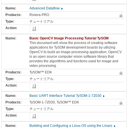
Advanced Dataflow
Riviera-PRO
チュートリアル
Basic OpenCV Image Processing Tutorial TySOM
This document will show the process of creating software
applications for TySOM development boards by utilizing
OpenCV to build an image processing application. OpenCV
is an open source computer vision software library that
provides the algorithms and functions used for image and
video processing.
TySOM™ EDK
チュートリアル
Basic UART Interface Tutorial TySOM-1-7Z030
TySOM-1-7Z030, TySOM™ EDK
チュートリアル
Building and Configuring a Linux OS using the Linaro