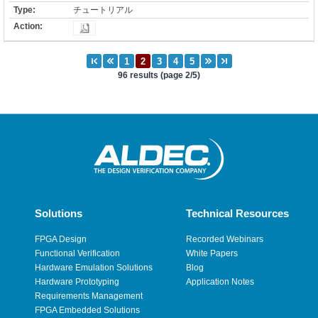
チュートリアル
96 results (page 2/5)
Solutions
Technical Resources
FPGA Design
Recorded Webinars
Functional Verification
White Papers
Hardware Emulation Solutions
Blog
Hardware Prototyping
Application Notes
Requirements Management
FPGA Embedded Solutions