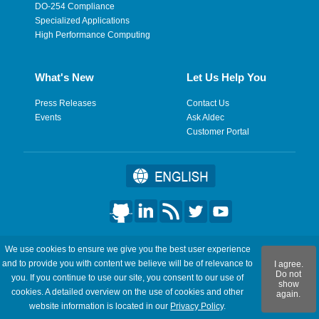
DO-254 Compliance
Specialized Applications
High Performance Computing
What's New
Let Us Help You
Press Releases
Contact Us
Events
Ask Aldec
Customer Portal
©2026 Aldec, Inc. All Rights Reserved.
We use cookies to ensure we give you the best user experience
and to provide you with content we believe will be of relevance to
I agree.
Legal
|
Privacy
|
Site Map
|
RSS Feeds
|
フィードバックを送
Do not
you. If you continue to use our site, you consent to our use of
show
信
cookies. A detailed overview on the use of cookies and other
again.
website information is located in our
Privacy Policy
.