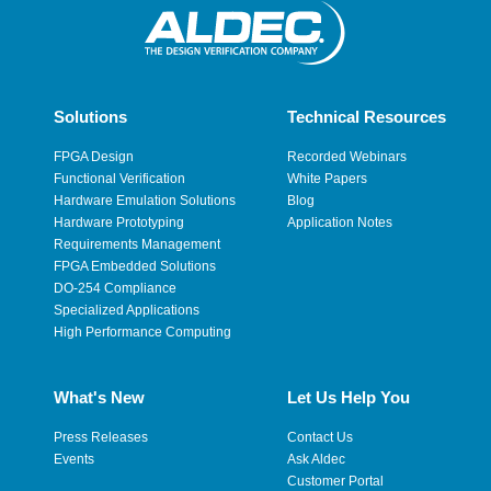
Solutions
Technical Resources
FPGA Design
Recorded Webinars
Functional Verification
White Papers
Hardware Emulation Solutions
Blog
Hardware Prototyping
Application Notes
Requirements Management
FPGA Embedded Solutions
DO-254 Compliance
Specialized Applications
High Performance Computing
What's New
Let Us Help You
Press Releases
Contact Us
Events
Ask Aldec
Customer Portal