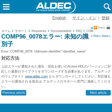
English
サイン・イン
登録
|
ホーム
サポート
Resources
Documentation
FAQ
COMP96_0078
COMP96_0078エラー: 未知の識
« Prev
|
Next »
別子
Error: COMP96_0078: Unknown identifier "identifier_name"
対応方法
上記エラーが通知された場合、現在お使いのActive-HDLのバージョンに対
応した最新のライブラリをダウンロードする必要があります。アルデック
のウェブサイト
www.aldec.com
からダウンロードしてください。対応後も
エラーが通知される場合は アルデックのサポート部門に連絡してくださ
い。
Previous article
Next article