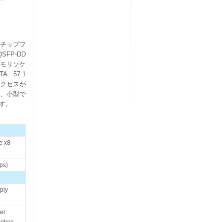
xのチップフ
SFP-DD
メモリソケ
 57.1
アクセスが
、小型で
す。
e x8
ps)
ply
er
ption