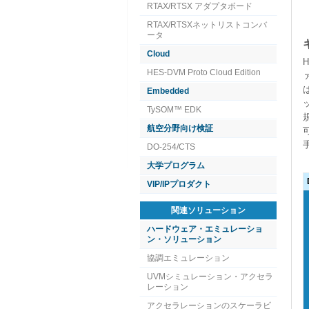
RTAX/RTSX アダプタボード
RTAX/RTSXネットリストコンバ
ータ
Cloud
HES-DVM Proto Cloud Edition
Embedded
TySOM™ EDK
航空分野向け検証
DO-254/CTS
大学プログラム
VIP/IPプロダクト
関連ソリューション
ハードウェア・エミュレーショ
ン・ソリューション
協調エミュレーション
UVMシミュレーション・アクセラ
レーション
アクセラレーションのスケーラビ