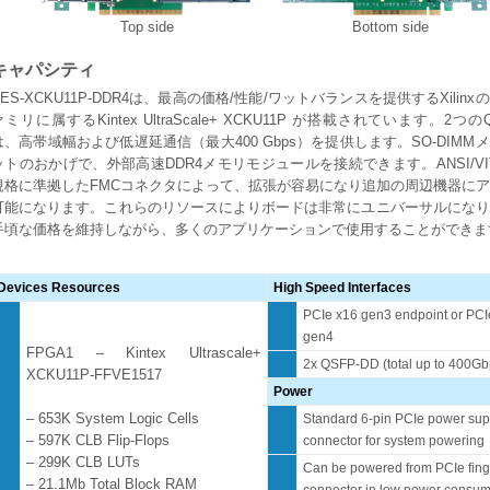
Top side
Bottom side
キャパシティ
HES-XCKU11P-DDR4は、最高の価格/性能/ワットバランスを提供するXilin
ァミリに属するKintex UltraScale+ XCKU11P が搭載されています。2つのQ
は、高帯域幅および低遅延通信（最大400 Gbps）を提供します。SO-DIMM
ットのおかげで、外部高速DDR4メモリモジュールを接続できます。ANSI/VITA
規格に準拠したFMCコネクタによって、拡張が容易になり追加の周辺機器に
可能になります。これらのリソースによりボードは非常にユニバーサルになり
手頃な価格を維持しながら、多くのアプリケーションで使用することができま
Devices Resources
High Speed Interfaces
PCIe x16 gen3 endpoint or PCI
gen4
FPGA1 – Kintex Ultrascale+
2x QSFP-DD (total up to 400Gb
XCKU11P-FFVE1517
Power
– 653K System Logic Cells
Standard 6-pin PCIe power sup
– 597K CLB Flip-Flops
connector for system powering
– 299K CLB LUTs
Can be powered from PCIe fing
– 21.1Mb Total Block RAM
connector in low power consum