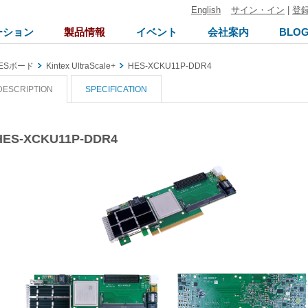
English
サイン・イン
|
登
ーション
製品情報
イベント
会社案内
BLO
ESボード
Kintex UltraScale+
HES-XCKU11P-DDR4
DESCRIPTION
SPECIFICATION
HES-XCKU11P-DDR4