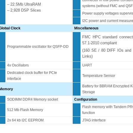
– 22.5Mb UltraRAM
systems (without FMC and QSF
– 2,928 DSP Slices
Power supply voltages supervi
I2C power and current measur
Global Clock
Miscellaneous
FMC HPC standard connect
57.1-2010 compliant
Programmable oscillator for QSFP-DD
(160 SE / 80 DIFF IOs and
Links)
4x Oscillators
UART
Dedicated clock buffer for PCIe
Temperature Sensor
interface
Battery for BBRAM Encrypted 
Memory
Storage
SODIMM DDR4 Memory socket
Configuration
Flash memory with Tandem P
512 Mb Flash Memory
function
2x 64 kb I2C EEPROM
JTAG interface