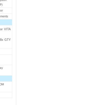
P)
sor
ements
or VITA
 8x GTY
Key
ROM