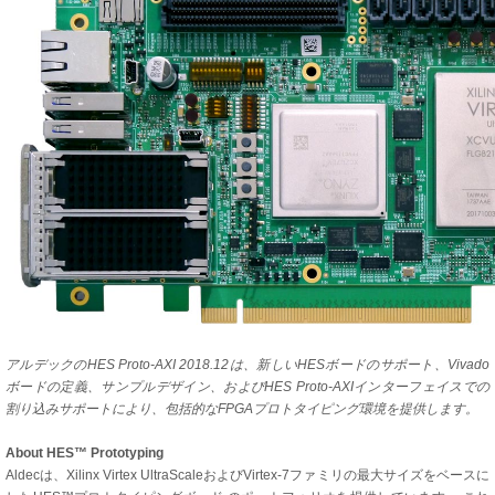
アルデックのHES Proto-AXI 2018.12は、新しいHESボードのサポート、Vivado
ボードの定義、サンプルデザイン、およびHES Proto-AXIインターフェイスでの
割り込みサポートにより、包括的なFPGAプロトタイピング環境を提供します。
About HES™ Prototyping
Aldecは、Xilinx Virtex UltraScaleおよびVirtex-7ファミリの最大サイズをベースに