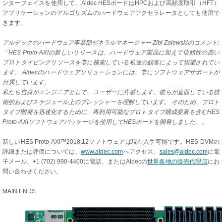
ンターフェイスを使用して、Aldec HESボードはHPCおよび高頻度取引（HFT）
アプリケーションのアルゴリズムのハードウェアアクセラレータとしても使用で
きます。
アルデックのハードウェア事業部ゼネラルマネージャー Zibi Zalewskiのコメント:
「HES Proto-AXIの新しいリリースは、ハードウェア製品に加えて信頼性の高い
プロトタイピングリソースを常に模索している私達の顧客によって切望されてい
ます。 Aldecのハードウェアソリューションには、常にソフトウェアサポートが
付属しています。
私たち自身がエンジニアとして、ユーザーに共感します。彼らが直面している技
術的およびスケジュール上のプレッシャーを理解しています。 そのため、プロト
タイプ開発を迅速化するために、再利用可能なプロトタイプ構成要素を含むHES
Proto-AXIソフトウェアパッケージを使用してHESボードを開発しました。」
新しいHES Proto-AXI™2018.12ソフトウェアは現在入手可能です。HES-DVMの
詳細または評価については、
www.aldec.com
へアクセス、
sales@aldec.com
に電
子メール、+1 (702) 990-4400に電話、またはAldecの
世界各地の販売代理店
にお
問い合わせください。
MAIN ENDS