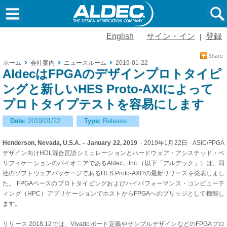
English
サイン・イン
登録
|
ホーム
会社案内
ニュースルーム
2019-01-22
AldecはFPGAのデザインプロトタイピ
ングと新しいHES Proto-AXIによって
プロトタイプテストを容易にします
Date:
2019/01/22
Type:
Release
Henderson, Nevada, U.S.A. – January 22, 2019
- 2019年1月22日 - ASIC/FPGA
デザイン向けHDL混合言語シミュレーションとハードウェア・アシステッド・ベ
リフィケーションのパイオニアであるAldec、Inc.（以下「アルデック」）は、同
社のソフトウェアパッケージであるHES Proto-AXI?の最新リリースを発表しまし
た。 FPGAベースのプロトタイピングおよびハイパフォーマンス・コンピューテ
ィング（HPC）アプリケーションでホストからFPGAへのブリッジとして機能し
ます。
リリース 2018.12では、Vivadoボード定義やサンプルデザインなどのFPGAプロ