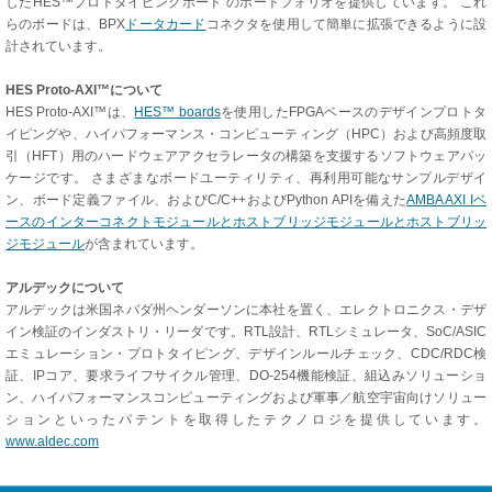
した
HES™
プロトタイピングボード のポートフォリオを提供しています。 これ
らのボードは、BPX
ドータカード
コネクタを使用して簡単に拡張できるように設
計されています。
HES Proto-AXI™について
HES Proto-AXI™は、
HES™ boards
を使用したFPGAベースのデザインプロトタ
イピングや、ハイパフォーマンス・コンピューティング（HPC）および高頻度取
引（HFT）用のハードウェアアクセラレータの構築を支援するソフトウェアパッ
ケージです。 さまざまなボードユーティリティ、再利用可能なサンプルデザイ
ン、ボード定義ファイル、およびC/C++およびPython APIを備えた
AMBA AXI Iベ
ースのインターコネクトモジュールとホストブリッジモジュールとホストブリッ
ジモジュール
が含まれています。
アルデックについて
アルデックは米国ネバダ州ヘンダーソンに本社を置く、エレクトロニクス・デザ
イン検証のインダストリ・リーダです。RTL設計、RTLシミュレータ、SoC/ASIC
エミュレーション・プロトタイピング、デザインルールチェック、CDC/RDC検
証、IPコア、要求ライフサイクル管理、DO-254機能検証、組込みソリューショ
ン、ハイパフォーマンスコンピューティングおよび軍事／航空宇宙向けソリュー
ションといったパテントを取得したテクノロジを提供しています。
www.aldec.com