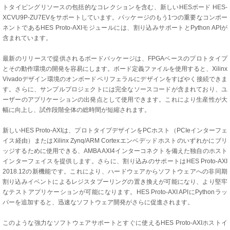
トタイピングリソースの包括的なコレクションを含む、新しいHESボード HES-
XCVU9P-ZU7EVをサポートしています。パッケージのもう1つの重要なコンポー
ネントであるHES Proto-AXIモジュールには、割り込みサポートとPython APIが
含まれています。
最新のリリースで提供されるボードパッケージは、FPGAベースのプロトタイプ
とその動作環境の開発を容易にします。ボード定義ファイルを使用すると、Xilinx
Vivadoデザイン環境のオンボードペリフェラルにデザインをすばやく接続できま
す。さらに、サンプルプロジェクトには完全なソースコードが含まれており、ユ
ーザーのアプリケーションの出発点として使用できます。これにより生産性が大
幅に向上し、試作段階全体の総時間が短縮されます。
新しいHES Proto-AXIは、プロトタイプデザインをPCホスト（PCIeインターフェ
イス経由）またはXilinx Zynq/ARM Cortexエンベデッドホストのいずれかにブリ
ッジするために使用できる、AMBA AXI4インターコネクトを備えた独自のホスト
インターフェイスを提供します。さらに、割り込みのサポートはHES Proto-AXI
2018.12の新機能です。これにより、ハードウェアからソフトウェアへの非同期
割り込みイベントによるレジスタプーリングの置き換えが可能になり、より堅牢
なテストアプリケーションが可能になります。HES Proto-AXI APIにPythonラッ
パーを追加すると、迅速なソフトウェア開発がさらに促進されます。
このような強力なソフトウェアサポートとすぐに使えるHES Proto-AXIホストイ