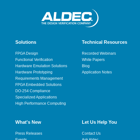
Solutions
Technical Resources
FPGA Design
Recorded Webinars
Functional Verification
White Papers
Hardware Emulation Solutions
Blog
Hardware Prototyping
Application Notes
Requirements Management
FPGA Embedded Solutions
DO-254 Compliance
Specialized Applications
High Performance Computing
What's New
Let Us Help You
Press Releases
Contact Us
Events
Ask Aldec