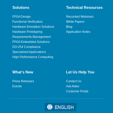
Solutions
Technical Resources
FPGA Design
Recorded Webinars
Functional Verification
White Papers
Hardware Emulation Solutions
Blog
Hardware Prototyping
Application Notes
Requirements Management
FPGA Embedded Solutions
DO-254 Compliance
Specialized Applications
High Performance Computing
What's New
Let Us Help You
Press Releases
Contact Us
Events
Ask Aldec
Customer Portal