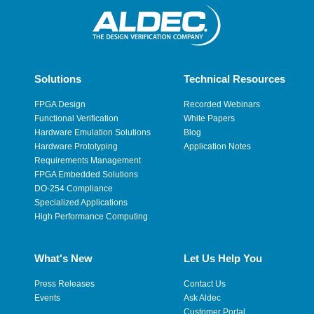
Solutions
Technical Resources
FPGA Design
Recorded Webinars
Functional Verification
White Papers
Hardware Emulation Solutions
Blog
Hardware Prototyping
Application Notes
Requirements Management
FPGA Embedded Solutions
DO-254 Compliance
Specialized Applications
High Performance Computing
What's New
Let Us Help You
Press Releases
Contact Us
Events
Ask Aldec
Customer Portal