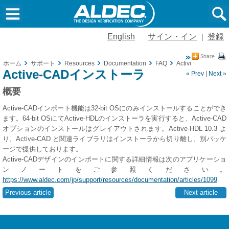
English
サイン・イン
登録
|
ホーム
サポート
Resources
Documentation
FAQ
Active-CADイン
Active-CADインストーラ
« Prev
|
Next »
概要
Active-CADインポート機能は32-bit OSにのみインストールすることができ
ます。64-bit OSにてActive-HDLのインストーラを実行すると、Active-CAD
オプションのインストールはグレイアウトされます。Active-HDL 10.3 よ
り、Active-CAD と関連ライブラリはインストーラから切り離し、別パッケ
ージで提供しております。
Active-CADデザインのインポートに関する詳細情報は次のアプリケーショ
ンノートをご参照ください。
https://www.aldec.com/jp/support/resources/documentation/articles/1099
Previous article
Next article