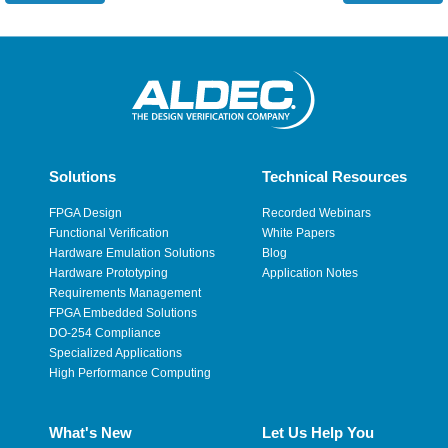
Solutions
Technical Resources
FPGA Design
Recorded Webinars
Functional Verification
White Papers
Hardware Emulation Solutions
Blog
Hardware Prototyping
Application Notes
Requirements Management
FPGA Embedded Solutions
DO-254 Compliance
Specialized Applications
High Performance Computing
What's New
Let Us Help You