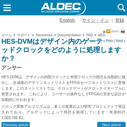
English
サイン・イン
登録
|
ホーム
サポート
Resources
Documentation
FAQ
HES-DVMはデ
HES-DVMはデザイン内のゲーテ
« Prev
|
Next »
ッドクロックをどのように処理します
か？
アンサー
HES-DVMは、デザインの内部クロックと外部クロックの両方を自動的に検
出し、合成後のデザインネットリストをFPGAセーフネットリストに変換
します。このネットリストでは、クロックゲートがクロックイネーブルに
変更されます。
これにより、ユーザーの操作なしでFPGAの安全な設計が
自動的に行われます。
クロック変換アルゴリズムは、多くの産業および研究プロジェクトで実証
されており、アルデックによって特許を取得しています：米国特許
7,003,746 B2。
Previous article
Next article