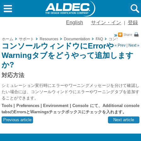
English
サイン・イン
登録
|
ホーム
サポート
Resources
Documentation
FAQ
コンソールウィンドウ
コンソールウィンドウにErrorや
« Prev
|
Next »
Warningタブをどうやって追加します
か?
対応方法
シミュレーション実行時にエラーやワーニングメッセージを分けて確認し
たい場合には、コンソールウィンドウにエラーやワーニングタブを追加す
ることができます。
Tools | Preferences | Environment | Console にて、Additional console
tabsのErrorsとWarningsチェックボックスにチェックを入れます。
Previous article
Next article