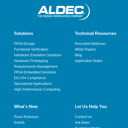
Solutions
Technical Resources
FPGA Design
Recorded Webinars
Functional Verification
White Papers
Hardware Emulation Solutions
Blog
Hardware Prototyping
Application Notes
Requirements Management
FPGA Embedded Solutions
DO-254 Compliance
Specialized Applications
High Performance Computing
What's New
Let Us Help You
Press Releases
Contact Us
Events
Ask Aldec