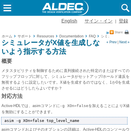
English
サイン・イン
登録
|
ホーム
サポート
Resources
Documentation
FAQ
シミュレータがX
シミュレータがX値を生成しな
« Prev
|
Next »
いよう指示する方法
概要
メタスタビリティを制御するために直列接続された特定のまたはすべての
フリップフロップに対して、シミュレータがセットアップ/ホールド違反を
無視するように設定したいです。X値を生成するのではなく、1か0を生成
させるにはどうしたらよいですか？
対応方法
Active-HDLでは、asimコマンドに
によりX値
-g XOn=falseを加えること
を無効にすることができます。
asimコマンドおよびそのオプションの詳細は、Active-HDLのコンソールウ