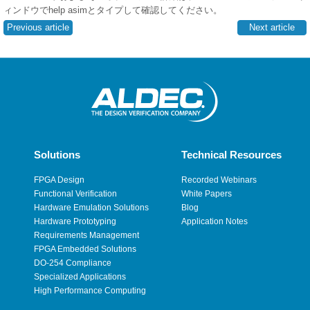
ィンドウでhelp asimとタイプして確認してください。
Previous article
Next article
Solutions
Technical Resources
FPGA Design
Recorded Webinars
Functional Verification
White Papers
Hardware Emulation Solutions
Blog
Hardware Prototyping
Application Notes
Requirements Management
FPGA Embedded Solutions
DO-254 Compliance
Specialized Applications
High Performance Computing