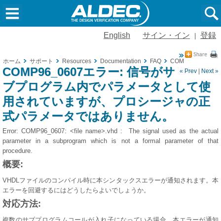
English
サイン・イン
登録
|
ホーム
サポート
Resources
Documentation
FAQ
COMP96_06
COMP96_0607エラー: 信号がサ
« Prev
|
Next »
ブプログラム内でパラメータとして使
用されていますが、プロシージャの正
式パラメータではありません。
Error: COMP96_0607: <file name>.vhd : The signal used as the actual
parameter in a subprogram which is not a formal parameter of that
procedure.
概要:
VHDLファイルのコンパイル時に本シンタックスエラーが通知されます。本
エラーを回避するにはどうしたらよいでしょうか。
対応方法:
複数のサブプログラムコールが入れ子になっている場合、本エラーが通知