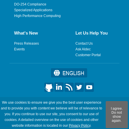
DO-254 Compliance
Specialized Applications
High Performance Computing
What's New
Let Us Help You
Press Releases
Contact Us
Events
Ask Aldec
Customer Portal
©2026 Aldec, Inc. All Rights Reserved.
We use cookies to ensure we give you the best user experience
and to provide you with content we believe will be of relevance to
I agree.
Legal
|
Privacy
|
Site Map
|
RSS Feeds
|
フィードバックを送
Do not
you. If you continue to use our site, you consent to our use of
show
信
cookies. A detailed overview on the use of cookies and other
again.
website information is located in our
Privacy Policy
.