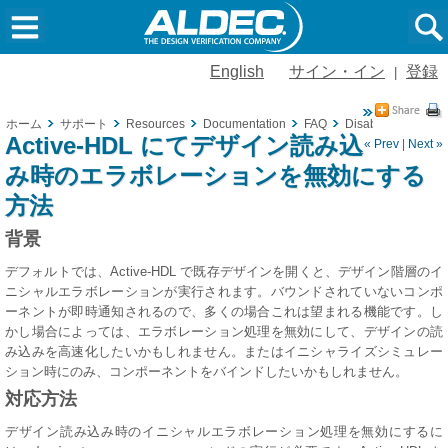
English
サイン・イン
登録
|
ホーム
サポート
Resources
Documentation
FAQ
Disabling Elaborat
Active-HDL にてデザイン読み込
« Prev
|
Next »
み時のエラボレーションを無効にする
方法
背景
デフォルトでは、Active-HDL で既存デザインを開くと、デザイン階層のイ
ニシャルエラボレーションが実行されます。バウンドされていないコンポ
ーネントが即時通知されるので、多くの場合これは望まれる機能です。し
かし場合によっては、エラボレーション処理を無効にして、デザインの読
み込みを高速化したいかもしれません。またはイニシャライズシミュレー
ション時にのみ、コンポーネントをバインドしたいかもしれません。
対応方法
デザイン読み込み時のイニシャルエラボレーション処理を無効にするに