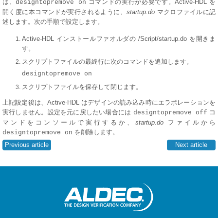
は、
コマンドの実行が必要です。Active-HDL を
designtopremove on
開く度に本コマンドが実行されるように、
startup.do
マクロファイルに記
述します。次の手順で設定します。
Active-HDL インストールファオルダの /Script/startup.do を開きま
す。
スクリプトファイルの最終行に次のコマンドを追加します。
designtopremove on
スクリプトファイルを保存して閉じます。
上記設定後は、Active-HDL はデザインの読み込み時にエラボレーションを
実行しません。設定を元に戻したい場合には
コ
designtopremove off
マンドをコンソールで実行するか、
startup.do
ファイルから
を削除します。
designtopremove on
Previous article
Next article