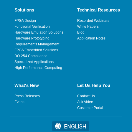
Solutions
Technical Resources
FPGA Design
Recorded Webinars
Functional Verification
White Papers
Hardware Emulation Solutions
Blog
Hardware Prototyping
Application Notes
Requirements Management
FPGA Embedded Solutions
DO-254 Compliance
Specialized Applications
High Performance Computing
What's New
Let Us Help You
Press Releases
Contact Us
Events
Ask Aldec
Customer Portal