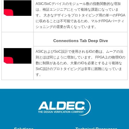
ASIC/SoCデバイスのモジュール数の指数関数的な増加
は、検証エンジニアにとって複雑な課題になっていま
す。
大きなデザインをプロトタイピング用の単一のFPGA
に収めることは不可能であるため、マルチFPGAパーティ
ショニングの需要が高くなっています。
Connections Tab Deep Dive
ASICおよびSoC設計で使用されるIOの数は、ムーアの法
則とほぼ同じように増加しています。
FPGA上の物理IOの
数に制限があるため、大量のIOを必要とするより複雑な
SoC設計のプロトタイピングは非常に困難になっていま
す。