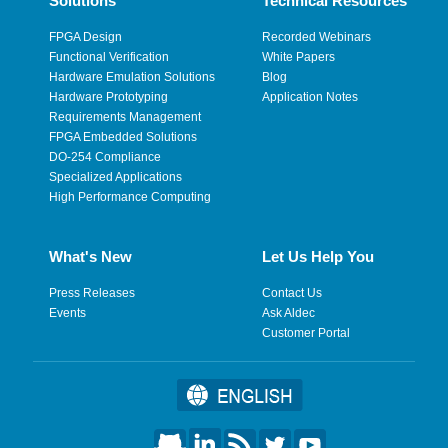
Solutions
Technical Resources
FPGA Design
Recorded Webinars
Functional Verification
White Papers
Hardware Emulation Solutions
Blog
Hardware Prototyping
Application Notes
Requirements Management
FPGA Embedded Solutions
DO-254 Compliance
Specialized Applications
High Performance Computing
What's New
Let Us Help You
Press Releases
Contact Us
Events
Ask Aldec
Customer Portal