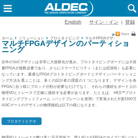
English
サイン・イン
登録
|
ホーム
ソリューション
プロトタイピング
マルチFPGAデザインのパーテ
マルチFPGAデザインのパーティショ
ニング
近年のSoCデザインは非常に大規模化が進み、プロトタイピングボードには大容
量FPGAが複数必要であり、さらにスケーラビリティ（または拡張性）も必要に
なっています。最適なFPGAプロトタイピングボードとデザインパーティショニ
ング方法を選ぶことは、多くの設計者の課題の１つになります。デザインを各
FPGAに合う様にブロック分割が必要なだけでなく、それらの接続をボード上の
物理I/Oとトレースで正確に接続する必要があります。たとえば、 HES™プロト
タイピングプラットフォーム（バックプレーンを使用）で実装された6億3300万
ASICゲートのデザインの物理接続は以下の様になります。
プロダクトビデオ
物理I/Oとトレースの数は常に不足気味で、増え続けるFPGAのサイズに追いつい