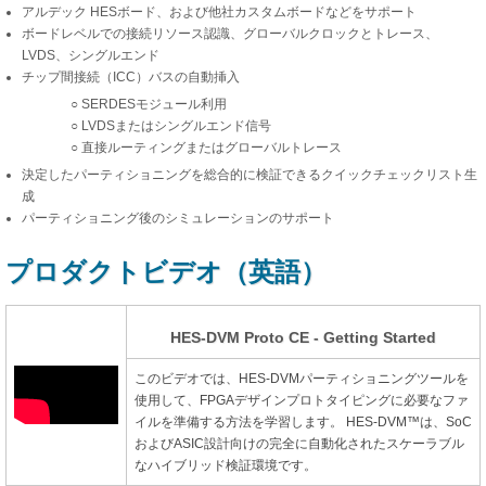
アルデック HESボード、および他社カスタムボードなどをサポート
ボードレベルでの接続リソース認識、グローバルクロックとトレース、
LVDS、シングルエンド
チップ間接続（ICC）バスの自動挿入
○ SERDESモジュール利用
○ LVDSまたはシングルエンド信号
○ 直接ルーティングまたはグローバルトレース
決定したパーティショニングを総合的に検証できるクイックチェックリスト生
成
パーティショニング後のシミュレーションのサポート
プロダクトビデオ（英語）
HES-DVM Proto CE - Getting Started
このビデオでは、HES-DVMパーティショニングツールを
使用して、FPGAデザインプロトタイピングに必要なファ
イルを準備する方法を学習します。
HES-DVM™は、SoC
およびASIC設計向けの完全に自動化されたスケーラブル
なハイブリッド検証環境です。