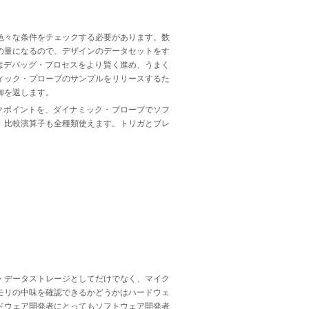
色々な条件をチェックする必要があります。数
の量になるので、デザインのデータセットをす
はデバッグ・プロセスをより賢く進め、うまく
ィック・プローブのサンプルをリリースするた
御を返します。
ークポイントを、ダイナミック・プローブでソフ
、比較演算子も全種類使えます。トリガとブレ
・データストレージとしてだけでなく、マイク
モリの中味を確認できるかどうかはハードウェ
ドウェア開発者にとってもソフトウェア開発者