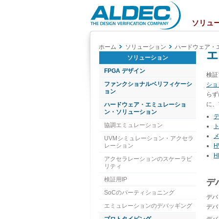
Aldec
Logo
ソリュ
ホーム
ソリューション
ハードウェア・
エ
ソリューション
FPGA デザイン
検証
ファンクショナルベリフィケーシ
ショ
ョン
らず
に、
ハードウェア・エミュレーショ
ン・ソリューション
協調エミュレーション
UVMシミュレーション・アクセラ
レーション
H
アクセラレーションのスケーラビ
リティ
検証用IP
デ
SoCのパーティショニング
デバ
エミュレーションのデバッギング
デバ