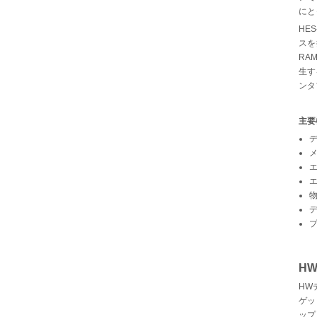
にと
HE
スを
RA
生す
ンタ
主要
H
HW
ゲッ
ップ