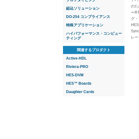
プロトタイピング
デバ
のた
組込ソリューション
ーR
DO-254 コンプライアンス
グ・
HE
特殊アプリケーション
Sy
ハイパフォーマンス・コンピュー
レー
ティング
関連するプロダクト
Active-HDL
Riviera-PRO
HES-DVM
HES™ Boards
Daughter Cards