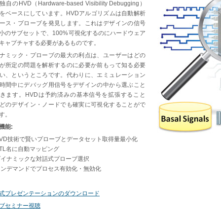
自のHVD（Hardware-based Visibility Debugging）
をベースにしています。HVDアルゴリズムは自動解析
ース・プローブを発見します。これはデザインの信号
小のサブセットで、100%可視化するのにハードウェア
キャプチャする必要があるものです。
ナミック・プローブの最大の利点は、ユーザーはどの
が所定の問題を解析するのに必要か前もって知る必要
い、というところです。代わりに、エミュレーション
時間中にデバッグ用信号をデザインの中から選ぶこと
きます。HVDは予約済みの基本信号を拡張すること
どのデザイン・ノードでも確実に可視化することがで
す。
機能:
HVD技術で賢いプローブとデータセット取得量最小化
TL名に自動マッピング
ダイナミックな対話式プローブ選択
オンデマンドでプロセス有効化・無効化
式プレゼンテーションのダウンロード
ブセミナー視聴