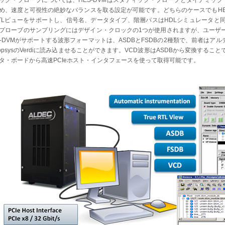
ッグ・プローブについては、HES-DVMはスタティック・プローブとダイナミッ
め、速度と可視性の絶妙なバランスを取る設定が可能です。どちらのケースでもHES
TLビューをサポートし、信号名、データタイプ、階層パスはHDLシミュレータと
プローブのサンプリングにはデザイン・クロックの1つが使用されますが、ユーザ
S-DVMがサポートする波形フォーマットは、ASDBとFSDBの2種類で、前者はアルデックのR
nopsysのVerdiに読み込ませることができます。VCD波形はASDBから変換す
タ・ボードから高速PCIeホスト・インタフェースを使って取得可能です。