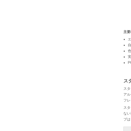
主要
自
色
ス
スタ
アル
フレ
スタ
ない
ブは