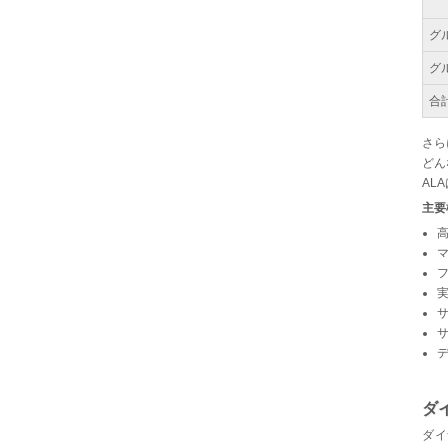
グ
グ
合
さら
どん
AL
主要
マ
ダ
ダイ