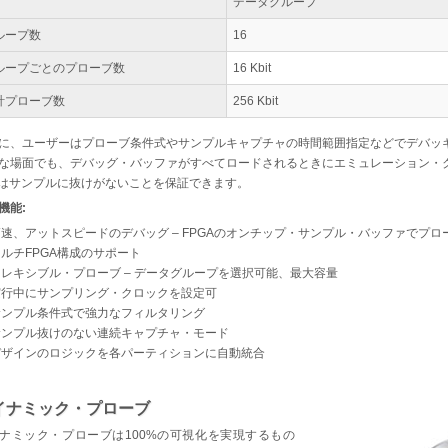
データグループ
ループ数
16
ループごとのプローブ数
16 Kbit
計プローブ数
256 Kbit
に、ユーザーはプローブ条件式やサンプルキャプチャの時間範囲指定などでデバッ
な場面でも、デバッグ・バッファがすべてロードされるときにエミュレーション・
Aはサンプルに抜けがないことを保証できます。
機能:
高速、アットスピードのデバッグ – FPGAのオンチップ・サンプル・バッファでプロ
ルチFPGA構成のサポート
フレキシブル・プローブ – データグループを選択可能、最大容量
実行中にサンプリング・クロックを設定可
サンプル条件式で強力なフィルタリング
サンプル抜けのない連続キャプチャ・モード
デザインのロジックを各パーティションに自動統合
イナミック・プローブ
ナミック・プローブは100%の可視化を実現するもの