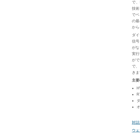
で、独
技術
でベ
の最
から
ダイ
信号
がな
実行
がで
で、
きま
主要
R
対話
ウェ