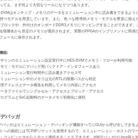
っても、まず何より大切なツールになりつつあります。
S-DVMはオンチップ・メモリのデータをエミュレーション中に読み書きできるよ
持つモデルを用意しています。また、色々な標準的メモリ・モデルを豊富に揃えた
Mブロックや、外付けのオンボードDDR3メモリにマッピングすることができます。
る階層名から所定のメモリが選択されます。実際のFPGAのインプリメントに関係
フェースに保存されます。
機能:
デザインのエミュレーション設定実行中にHES-DVMでメモリ・フローが利用可能
メモリ・モデルにデバッグ用バックドア・インタフェースあり
エミュレーション実行時間中に読み書きアクセス可
エミュレーション中のメモリは元のRTLの階層パスから特定
物理アドレスとデータ構造を利用してメモリ内容にアクセス
データファイルでシングルセル・アクセスとブロック・アクセス
プログラムとSoC起動時のデータメモリ初期化に便利
Wデバッガ
デバッガはエミュレーション・デバッギング機能すべてにGUIから呼び出しできる
トへの接続にはTCP/IPソケットを使用するので、エミュレーション・ホストの
・コンピュータからリモート接続することもできます。HWデバッガはLinux版とMS