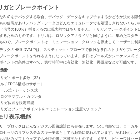
リガとブレークポイント
なSoCをデバッグする場合、デバッグ・データをキャプチャするかどうか決める際
もの信号がありデバッグ・データはどんなエミュレータでも処理しきれないくらい
（信号の100%）捕まえるのは現実的ではありません。トリガとブレークポイント
するためのものです。トリガは、ロジックアナライザと同じように、集めたスタテ
もので、ブレークポイントはエミュレーション・クロックを停止してユーザーに制
デックのHES-DVMでは、スタティック・プローブで複雑な条件のトリガやブレ
ブレークポイントを作れるようになっています。条件はブール式かシーケンス式で
ポイントの条件はすべて、実行時間中に有効化・無効化・再設定などが可能です。
機能:
トリガ・ポート多数（32）
ルチFPGA構成のサポート
ブール式・シーケンス式
プログラマブル・カウンタ
トリガ位置を設定可能
トリガとブレークポイントをエミュレーション速度でチェック
モリ表示機能
リ・ブロックはどんなデジタル回路設計にも存在します。SoC内部では、ローカル
ロセッサのサブシステムのキー要素としても頻繁に使われています。それゆえ、メ
も組込みソフトウェアでも検証の際に不可欠なものです。メモリ・ビューワはハー