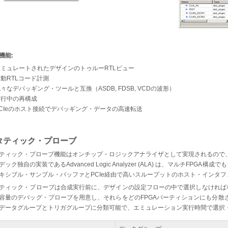
機能:
エミュレートされたデザインのトゥルーRTLビュー
動RTLコード計測
々なデバッギング・ツールと互換（ASDB, FDSB, VCDの波形）
実行中の再構成
PCIeのホスト接続でデバッギング・データの高速転送
タティック・プローブ
ティック・プローブ機能はオンチップ・ロジックアナライザとして実現されるので
デック独自の実装であるAdvanced Logic Analyzer (ALA) は、マルチFPG
キシブル・サンプル・バッファとPCIe経由で高いスループットのホスト・インタ
ティック・プローブは合成実行前に、デザインの設定フローの中で選択しなければなりま
容量のデバッグ・プローブを用意し、それらをどのFPGAパーティションにも分散
データグループとトリガグループに分類可能で、エミュレーション実行時間で選択