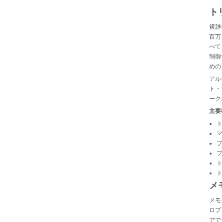
ト
複雑
百万
べて
制御
めの
アル
ト・
ーク
主要
マ
メ
メモ
ロプ
アで