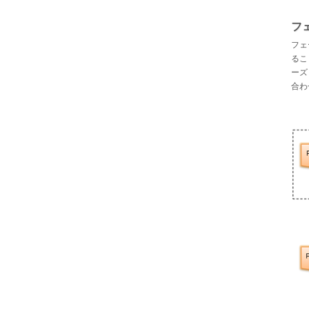
フ
フェ
るこ
ーズ
合わ