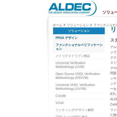
Aldec
Logo
ソリュ
ホーム
ソリューション
ファンクショナ
リ
ソリューション
FPGA デザイン
ス
ファンクショナルベリフィケーシ
アル
ョン
ンで
メトリクスドリブン検証
クロ
スト
Universal Verification
Methodology (UVM)
クの
問題
Open Source VHDL Verification
Methodology (OSVVM)
ンサ
ンテ
Universal VHDL Verification
Methodology (UVVM)
ーを
RT
Cocotb
ALD
VUnit
Ce
リシ
リンティング/デザイン解析
た独