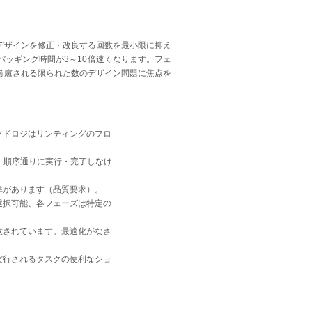
デザインを修正・改良する回数を最小限に抑え
ッギング時間が3～10倍速くなります。フェ
考慮される限られた数のデザイン問題に焦点を
ソドロジはリンティングのフロ
– 順序通りに実行・完了しなけ
準があります（品質要求）。
選択可能、各フェーズは特定の
意されています。最適化がなさ
実行されるタスクの便利なショ