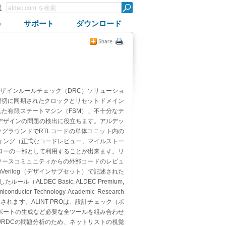
録
G
サポート
ダウンロード
なデザインルールチェック（DRC）ソリューショ
適切に同期されたクロックとリセットドメイン
れた有限ステートマシン（FSM）、不十分なテ
デザインの問題の検出に役立ちます。アルデッ
ックグラウンドでRTLコードの単体ユニット内の
ィング（正式なコードレビュー、マイルストー
ローの一部として利用することが出来ます。リ
ソースコミュニティからの外部コードのレビュ
emVerilog（デザインサブセット）で記述された
DEC Basic, ALDEC Premium,
tor Technology Academic Research
て実行されます。ALINT-PROは、設計チェック（ポ
ポートの生成など必要な全ツールを組み合わせ
/RDCの問題分析のため、ネットリストの視覚