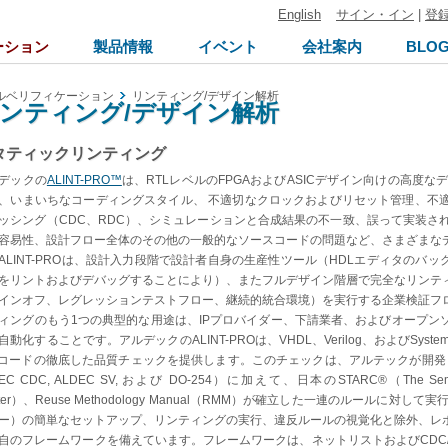
English
サイン・イン
|
登
ーション
製品情報
イベント
会社案内
BLO
ルベリフィケーション
リンティング/デザイン解析
ンティング/デザイン解析
タティックリンティング
デックの
ALINT-PRO™
は、RTLレベルのFPGAおよびASICデザイン向けの高度
、いまいちなコーディングスタイル、 不適切なクロックおよびリセット管理、不
ッシング（CDC、RDC）、シミュレーションと合成結果の不一致、誤って実装さ
容易性、設計フロー全体のその他の一般的なソースコードの問題など、さまざまな
ALINT-PROは、設計入力段階で設計者自身の生産性ツール（HDLエディタのバ
をリントおよびデバッグすることにより）、またフルデザイン階層で完全なリンテ
インオフ、レグレッションテストフロー、継続的統合環境）を実行する企業検証フ
ィングのもう1つの典型的な用途は、IPプロバイダー、下請業者、およびオープン
自動化することです。アルデックのALINT-PROは、VHDL、Verilog、およびSyst
Lコードの徹底した品質チェックを提供します。このチェックは、アルテックが開発したルール（AL
EC CDC, ALDEC SV, および DO-254）に加えて、日本のSTARC®（The Semiconduc
nter）、Reuse Methodology Manual（RMM）が確立した一連のルールに対し
ー）の簡単なセットアップ、リンティングの実行、違反ルールの視覚化と除外、レ
自のフレームワークを備えています。フレームワークは、ネットリストおよびCDC