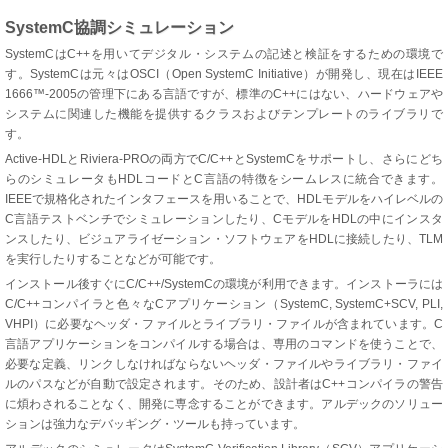
SystemC協調シミュレーション
SystemCはC++を用いてデジタル・システムの記述と検証をするための環境で
す。SystemCは元々はOSCI（Open SystemC Initiative）が開発し、現在はIEEE
1666™-2005の管理下にある言語ですが、標準のC++にはない、ハードウェアや
システムに関連した機能を提供するクラスおよびテンプレートのライブラリで
す。
Active-HDLとRiviera-PROの両方でC/C++とSystemCをサポートし、さらにどち
らのシミュレータもHDLコードとC言語の特徴をシームレスに統合できます。
IEEEで規格化されたインタフェースを用いることで、HDLモデルをハイレベルの
C言語テストベンチでシミュレーションしたり、CモデルをHDLの中にインスタ
ンスしたり、ビジュアライゼーション・ソフトウェアをHDLに接続したり、TLM
を実行したりすることなどが可能です。
インストール後すぐにC/C++/SystemCの環境が利用できます。インストーラには
C/C++コンパイラと色々なCアプリケーション（SystemC, SystemC+SCV, PLI,
VHPI）に必要なヘッダ・ファイルとライブラリ・ファイルが含まれています。C
言語アプリケーションをコンパイルする場合は、専用のコマンドを使うことで、
必要な定義、リンクしなければならないヘッダ・ファイルやライブラリ・ファイ
ルのパスなどが自動で設定されます。そのため、設計者はC++コンパイラの警告
に煩わされることなく、開発に専念することができます。アルデックのソリュー
ションは強力なデバッギング・ツールも持っています。