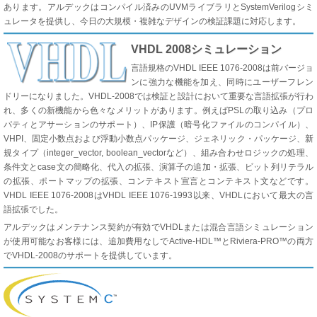
あります。アルデックはコンパイル済みのUVMライブラリとSystemVerilogシミ
ュレータを提供し、今日の大規模・複雑なデザインの検証課題に対応します。
VHDL 2008シミュレーション
言語規格のVHDL IEEE 1076-2008は前バージョ
ンに強力な機能を加え、同時にユーザーフレン
ドリーになりました。VHDL-2008では検証と設計において重要な言語拡張が行わ
れ、多くの新機能から色々なメリットがあります。例えばPSLの取り込み（プロ
パティとアサーションのサポート）、IP保護（暗号化ファイルのコンパイル）、
VHPI、固定小数点および浮動小数点パッケージ、ジェネリック・パッケージ、新
規タイプ（integer_vector, boolean_vectorなど）、組み合わせロジックの処理、
条件文とcase文の簡略化、代入の拡張、演算子の追加・拡張、ビット列リテラル
の拡張、ポートマップの拡張、コンテキスト宣言とコンテキスト文などです。
VHDL IEEE 1076-2008はVHDL IEEE 1076-1993以来、VHDLにおいて最大の言
語拡張でした。
アルデックはメンテナンス契約が有効でVHDLまたは混合言語シミュレーション
が使用可能なお客様には、追加費用なしでActive-HDL™とRiviera-PRO™の両方
でVHDL-2008のサポートを提供しています。