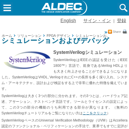
English
サイン・イン
登録
|
ホーム
ソリューション
FPGA デザイン
シミュレーションおよびデバッグ
シミュレーションおよびデバッグ
SystemVerilogシミュレーション
SystemVerilogはIEEEの認証を受けた（IEEE
1800™）言語で、前身であるVerilog HDLより
も大きく向上させることができるようになりま
した。SystemVerilogはVHDL, VerilogそれにC++の長所を多く採り入れ、システ
ム・アーキテクチャ、設計および検証をする上で非常に優れた特徴を備えていま
す。
SystemVerilogは大きく3つの部分に分かれます。その3つとは、ハードウェア記
述、アサーション、テストベンチ言語です。ツールとライセンスの設定によっ
て、この3つの部分の機能のうち利用できる部分が異なります。（無料の
SystemVerilogチュートリアルをご覧になりたい方は
ここをクリック
）
SystemVerilogベースのUniversal Verification Methodology（UVM）はAccellera
認定のファンクショナル・ベリフィケーションの手法で、業界でもすでに定評が