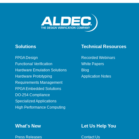
Solutions
Technical Resources
FPGA Design
Recorded Webinars
Functional Verification
White Papers
Hardware Emulation Solutions
Blog
Hardware Prototyping
Application Notes
Requirements Management
FPGA Embedded Solutions
DO-254 Compliance
Specialized Applications
High Performance Computing
What's New
Let Us Help You
Press Releases
Contact Us