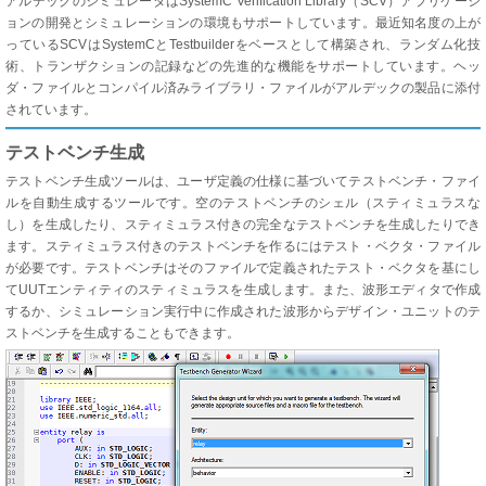
アルデックのシミュレータはSystemC Verification Library（SCV）アプリケーシ
ョンの開発とシミュレーションの環境もサポートしています。最近知名度の上が
っているSCVはSystemCとTestbuilderをベースとして構築され、ランダム化技
術、トランザクションの記録などの先進的な機能をサポートしています。ヘッ
ダ・ファイルとコンパイル済みライブラリ・ファイルがアルデックの製品に添付
されています。
テストベンチ生成
テストベンチ生成ツールは、ユーザ定義の仕様に基づいてテストベンチ・ファイ
ルを自動生成するツールです。空のテストベンチのシェル（スティミュラスな
し）を生成したり、スティミュラス付きの完全なテストベンチを生成したりでき
ます。スティミュラス付きのテストベンチを作るにはテスト・ベクタ・ファイル
が必要です。テストベンチはそのファイルで定義されたテスト・ベクタを基にし
てUUTエンティティのスティミュラスを生成します。また、波形エディタで作成
するか、シミュレーション実行中に作成された波形からデザイン・ユニットのテ
ストベンチを生成することもできます。