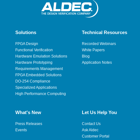
Solutions
Technical Resources
FPGA Design
Recorded Webinars
Functional Verification
White Papers
Hardware Emulation Solutions
Blog
Hardware Prototyping
Application Notes
Requirements Management
FPGA Embedded Solutions
DO-254 Compliance
Specialized Applications
High Performance Computing
What's New
Let Us Help You
Press Releases
Contact Us
Events
Ask Aldec
Customer Portal