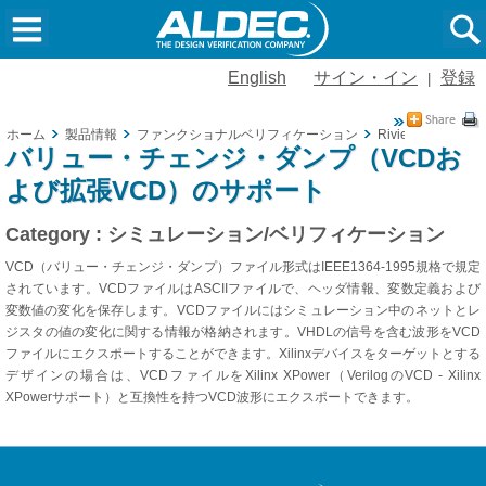
English
サイン・イン
登録
|
ホーム
製品情報
ファンクショナルベリフィケーション
Riviera-PRO
バリュー・チェンジ・ダンプ（VCDお
よび拡張VCD）のサポート
Category : シミュレーション/ベリフィケーション
VCD（バリュー・チェンジ・ダンプ）ファイル形式はIEEE1364-1995規格で規定
されています。VCDファイルはASCIIファイルで、ヘッダ情報、変数定義および
変数値の変化を保存します。VCDファイルにはシミュレーション中のネットとレ
ジスタの値の変化に関する情報が格納されます。VHDLの信号を含む波形をVCD
ファイルにエクスポートすることができます。Xilinxデバイスをターゲットとする
デザインの場合は、VCDファイルをXilinx XPower（VerilogのVCD - Xilinx
XPowerサポート）と互換性を持つVCD波形にエクスポートできます。