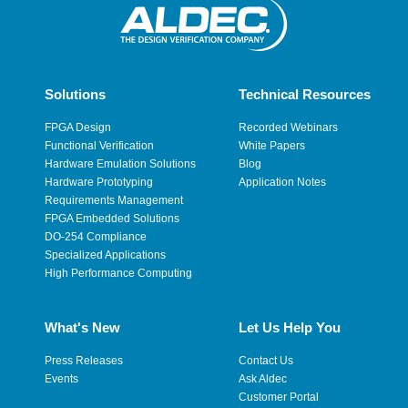
Solutions
Technical Resources
FPGA Design
Recorded Webinars
Functional Verification
White Papers
Hardware Emulation Solutions
Blog
Hardware Prototyping
Application Notes
Requirements Management
FPGA Embedded Solutions
DO-254 Compliance
Specialized Applications
High Performance Computing
What's New
Let Us Help You
Press Releases
Contact Us
Events
Ask Aldec
Customer Portal