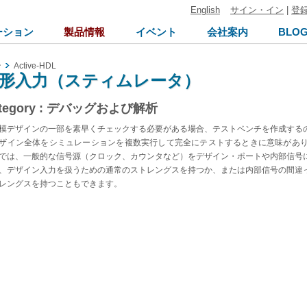
English
サイン・イン
|
登
ーション
製品情報
イベント
会社案内
BLO
ン
Active-HDL
形入力（スティムレータ）
tegory : デバッグおよび解析
模デザインの一部を素早くチェックする必要がある場合、テストベンチを作成する
ザイン全体をシミュレーションを複数実行して完全にテストするときに意味があ
では、一般的な信号源（クロック、カウンタなど）をデザイン・ポートや内部信号
、デザイン入力を扱うための通常のストレングスを持つか、または内部信号の間違
レングスを持つこともできます。