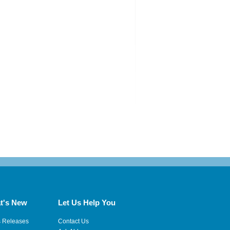
t's New
Let Us Help You
s Releases
Contact Us