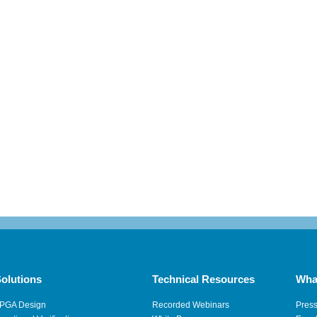
olutions
Technical Resources
Wha
PGA Design
Recorded Webinars
Pres