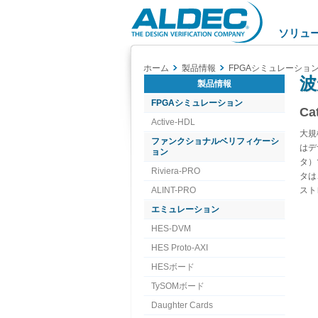
Aldec
Logo
ソリュ
ホーム
製品情報
FPGAシミュレーショ
波
製品情報
FPGAシミュレーション
Ca
Active-HDL
大規
ファンクショナルベリフィケーシ
はデ
ョン
タ）
Riviera-PRO
タは
ALINT-PRO
スト
エミュレーション
HES-DVM
HES Proto-AXI
HESボード
TySOMボード
Daughter Cards