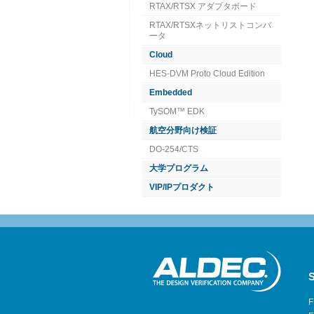
RTAX/RTSX アダプタボード
RTAX/RTSXネットリストコンバ
ータ
Cloud
HES-DVM Proto Cloud Edition
Embedded
TySOM™ EDK
航空分野向け検証
DO-254/CTS
大学プログラム
VIP/IPプロダクト
S
F