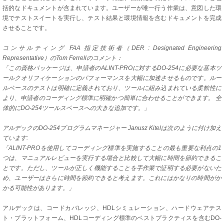
括的なドキュメントが含まれています。ユーザーが唯一行う作業は、意図した環
境でテストスイートを実行し、テスト結果と環境情報を含むドキュメントを完成
させることです。
コンサルティング FAA 指定技術者（DER : Designated Engineering
Representative）のTom Ferrellのコメント：
「この資格パッケージは、申請者のALINT-PROに対するDO-254に必要な基本ツ
ールクオリフィケーションのパフォーマンスを大幅に加速させるものです。ルー
ルベースのテストは明確に定義されており、ツールに組み込まれている柔軟性に
より、申請者のコーディング標準に明確かつ簡単に合わせることができます。 全
体的にDO-254ツールスペースへの大きな追加です。」
アルデックのDO-254プログラムマネージャー Janusz Kitelは次のように付け加え
ています:
「ALINT-PROを使用してコーディング標準を実施することの最も重要な利点の1
つは、マニュアルレビューを実行する場合と比較して大幅に時間を節約できるこ
とです。ただし、ツールが正しく機能することを手作業で証明する必要がないた
め、ユーザーはさらに時間を節約できると考えます。これにはかなりの時間がか
かる可能性があります。」
アルデックは、コードカバレッジ、HDLシミュレーション、ハードウェアテス
ト・プラットフォーム、HDLコーディング標準のベストプラクティスを含むDO-