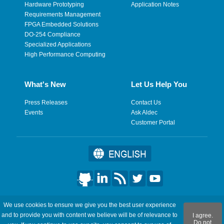
Hardware Prototyping
Application Notes
Requirements Management
FPGA Embedded Solutions
DO-254 Compliance
Specialized Applications
High Performance Computing
What's New
Let Us Help You
Press Releases
Contact Us
Events
Ask Aldec
Customer Portal
©2026 Aldec, Inc. All Rights Reserved.
We use cookies to ensure we give you the best user experience
and to provide you with content we believe will be of relevance to
I agree.
Legal
|
Privacy
|
Site Map
|
RSS Feeds
|
フィードバックを送
Do not