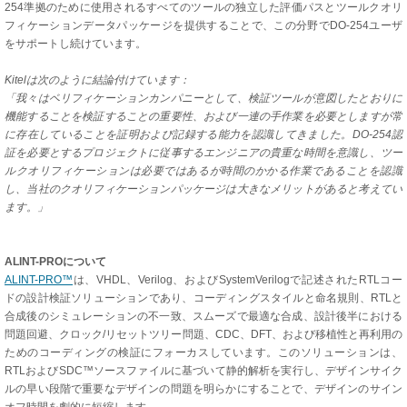
254準拠のために使用されるすべてのツールの独立した評価パスとツールクオリ
フィケーションデータパッケージを提供することで、この分野でDO-254ユーザ
をサポートし続けています。
Kitelは次のように結論付けています：
「我々はベリフィケーションカンパニーとして、検証ツールが意図したとおりに
機能することを検証することの重要性、および一連の手作業を必要としますが常
に存在していることを証明および記録する能力を認識してきました。DO-254認
証を必要とするプロジェクトに従事するエンジニアの貴重な時間を意識し、ツー
ルクオリフィケーションは必要ではあるが時間のかかる作業であることを認識
し、当社のクオリフィケーションパッケージは大きなメリットがあると考えてい
ます。」
ALINT-PROについて
ALINT-PRO™
は、VHDL、Verilog、およびSystemVerilogで記述されたRTLコー
ドの設計検証ソリューションであり、コーディングスタイルと命名規則、RTLと
合成後のシミュレーションの不一致、スムーズで最適な合成、設計後半における
問題回避、クロック/リセットツリー問題、CDC、DFT、および移植性と再利用の
ためのコーディングの検証にフォーカスしています。このソリューションは、
RTLおよびSDC™ソースファイルに基づいて静的解析を実行し、デザインサイク
ルの早い段階で重要なデザインの問題を明らかにすることで、デザインのサイン