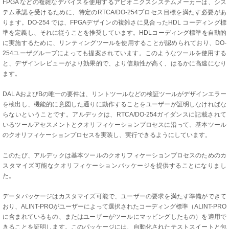
FPGA などの複雑なデバイスを使用するアビオニクスシステムメーカーは、シス
テム承認を受けるために、特定のRTCA/DO-254プロセス目標を満たす必要があ
ります。DO-254 では、FPGAデザインの複雑さに見合ったHDL コーディング標
準を定義し、それに従うことを推奨しています。HDLコーディング標準を自動的
に実施するために、リンティングツールを使用することが認められており、DO-
254ユーザグループによっても提案されています。このようなツールを使用する
と、デザインレビューがより効果的で、より信頼性が高く、はるかに高速になり
ます。
DAL AおよびBの唯一の要件は、リントツールなどの検証ツールがデザインエラー
を検出し、機能的に意図した通りに動作することをユーザーが証明しなければな
らないということです。アルデックは、RTCA/DO-254ガイダンスに記載されて
いるツールアセスメントとクオリフィケーションプロセスに沿って、基本ツール
のクオリフィケーションプロセスを実装し、実行できるようにしています。
このたび、アルデックは基本ツールのクオリフィケーションプロセスのためのカ
スタマイズ可能なクオリフィケーションパッケージを提供することになりまし
た。
データパッケージはカスタマイズ可能で、ユーザーの要求を満たす準備ができて
おり、ALINT-PROがユーザーによって選択されたコーディング標準（ALINT-PRO
に含まれているもの、またはユーザーがツールにマッピングしたもの）を適用で
きることを証明します。このパッケージには、自動化されたテストスイートと包