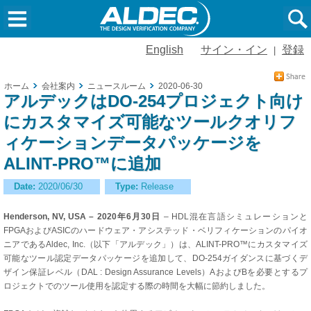
English
サイン・イン
登録
|
ホーム
会社案内
ニュースルーム
2020-06-30
アルデックはDO-254プロジェクト向け
にカスタマイズ可能なツールクオリフ
ィケーションデータパッケージを
ALINT-PRO™に追加
Date:
2020/06/30
Type:
Release
Henderson, NV, USA – 2020年6月30日
– HDL混在言語シミュレーションと
FPGAおよびASICのハードウェア・アシステッド・ベリフィケーションのパイオ
ニアであるAldec, Inc.（以下「アルデック」）は、ALINT-PRO™にカスタマイズ
可能なツール認定データパッケージを追加して、DO-254ガイダンスに基づくデ
ザイン保証レベル（DAL : Design Assurance Levels）AおよびBを必要とするプ
ロジェクトでのツール使用を認定する際の時間を大幅に節約しました。