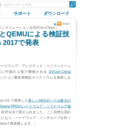
録
G
サポート
ダウンロード
レーションをDVCon China 2017で発表
とQEMUによる検証技
 2017で発表
ンとハードウェア・アシステッド・ベリフィケーシ
月19日に中国の上海で開催される
DVCon China
Cシリコン製造前検証スペクトラムを発表しま
 US で発表した
新しいHESボードは最大の
Riviera-PROのハードウェア・ソフトウェア協
発表し、好評を以て迎えられました。ごく自然な流れ
とになり、ハードウェア・インザループを作っ
hinaで発表致します。」