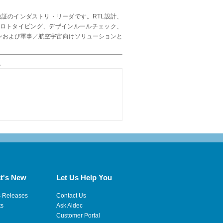
証のインダストリ・リーダです。RTL設計、
Cプロトタイピング、デザインルールチェック、
ョンおよび軍事／航空宇宙向けソリューションと
。
t's New
Let Us Help You
s Releases
Contact Us
ts
Ask Aldec
Customer Portal