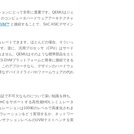
ーションにとって非常に貴重です。QEMUはジェ
ど多くのコンピュータハードウェアアーキテクチャ
VM™
と接続することで、SoC ASICデザイン
もエミュレートできます。ほとんどの場合、そういっ
す。逆に、汎用プロセッサ（CPU）はサード
れません。QEMUはそのような標準部品をエミ
S-DVMプラットフォームと簡単に接続できる
。このアプローチなら、デザインのハードウェ
要なデバイスドライバやファームウェアの代わ
や検証で不可欠なものについて深い知識を持ち、
LM/SystemCをサポートする高性能HDLシミュレータ
ミュレーションは100桁のレベルで高速化されま
アクセラレーションをどう実現するか、ネットワー
トランザクションレベルのUVMテストベンチを実
。