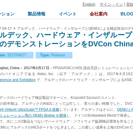
English
サイン・イン
|
登
ーション
製品情報
イベント
会社案内
BLO
7-04-17
アルデック、ハードウェア・インザループとQEMUによる検証技法のデモンスト
ルデック、ハードウェア・インザループ
のデモンストレーションをDVCon China
ate:
2017/04/17
Type:
Release
ghai, China
– 2017年4月17日
– FPGA/ASICのHDL混合言語シミュレーショ
のパイオニアである Aldec, Inc. （以下「アルデック」）は、2017年4
erence and Exhibition
で、アルデックのハードウェア・インザループによるASI
デックのハードウェア検証製品マネージャ、Krzysztof Szczurのコメント:
の四半期は、アルデックのR&Dにとっては忙しく、実りの多い時期でした。 DVCon
nx® Virtex® UltraScale™ FPGAを搭載
しています。アルデックはさらに、
QEMUと
ミュレーション用の QEMU Bridge を開発
し、ドイツのEmbedded Worldで
て、次にこの2製品をつないでハードウェア・ソフトウェア協調検証環境を作るこ
EMUとアルデックのHESボードをつなぎました。この新しい成果を上海のDVCon C