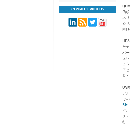
QE
CONNECT WITH US
信頼
ネリ
をサ
向け
HE
たデ
パー
ュレ
よう
アと
りと
UV
アル
その
Riv
す。
ク・
行、