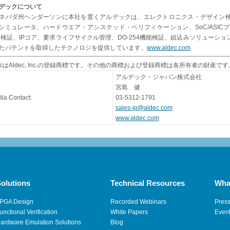
デックについて
ネバダ州ヘンダーソンに本社を置くアルデックは、エレクトロニクス・デザイン検
Lシミュレータ、ハードウエア・アシステッド・ベリフィケーション、SoC/ASI
C検証、IPコア、要求ライフサイクル管理、DO-254機能検証、組込みソリューシ
たパテントを取得したテクノロジを提供しています。
www.aldec.com
decはAldec, Inc.の登録商標です。その他の商標および登録商標は各所有者の財産です
アルデック・ジャパン株式会社
宮島 健
ia Contact:
03-5312-1791
sales-jp@aldec.com
www.aldec.com
olutions
Technical Resources
Wha
PGA Design
Recorded Webinars
Pres
unctional Verification
White Papers
Even
ardware Emulation Solutions
Blog