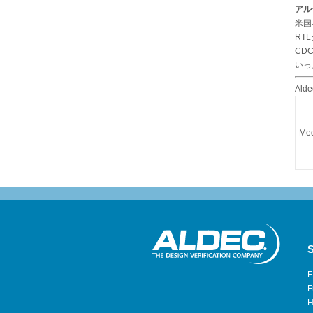
アル
米国
RT
CD
いっ
Al
Med
S
F
F
H