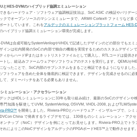
MUとHES-DVMのハイブリッド協調エミュレーション
できるハードウェア・ソフトウェア協調検証技法は、SoC ASIC の検証やバリデ
ックでオープンソースのマシンエミュレータで、ARM® Cortex® ファミリな
ポートしています。これを
アルデックのエミュレーションプラットフォーム HES-D
のハイブリッド協調エミュレーション環境が完成します。
S-DVMは合成可能なSystemVerilogやVHDLで記述したデザインのどの部分で
ザインは社内開発のSoCの内部で独自の機能を実現するためのカスタムデザインで
ティからハードIPまたはネットリストファイルとして購入し、RTLコードは提供さ
ートし、組込みファームウェアやソフトウェアのテストを実行します。QEMUがHE
になったことで、SoC内部のサブシステムをまるごと検証できるようになりました
ソフトウェアを含めた全体を徹底的に検証できます。デザインを完成させるのに必
して、ダミーパッチをあてる必要もありません。
Mシミュレーション・アクセラレーション
デックはHDLシミュレーションに33年も取り組み続け、最新のSoCのデザイン
専門知識を駆使してUVM, SystemVerilog, OSVVM, VHDL-2008, およびT
iera-PRO™
を開発しました。Riviera-PROとハードウェア・インザループで、シ
DVCon China で発表するライブデモでは、130倍ものシミュレーション・
オンチップ（NoC）デザインを例にとってお見せします。Riviera-PRO上で
それによりこのNoCデザインをアルデックのFPGAボードHES™上で動作させます