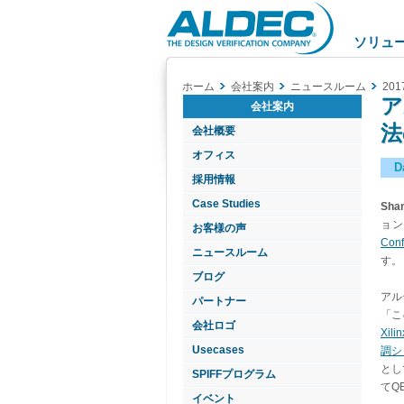
Aldec
Logo
ソリュ
ホーム
会社案内
ニュースルーム
201
ア
会社案内
法
会社概要
オフィス
D
採用情報
Case Studies
Shan
ョン
お客様の声
Conf
ニュースルーム
す。
ブログ
アル
パートナー
「こ
会社ロゴ
Xili
Usecases
調シ
とし
SPIFFプログラム
てQ
イベント