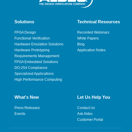
Solutions
Technical Resources
FPGA Design
Recorded Webinars
Functional Verification
White Papers
Hardware Emulation Solutions
Blog
Hardware Prototyping
Application Notes
Requirements Management
FPGA Embedded Solutions
DO-254 Compliance
Specialized Applications
High Performance Computing
What's New
Let Us Help You
Press Releases
Contact Us
Events
Ask Aldec
Customer Portal