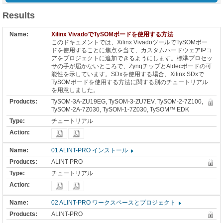
Results
Xilinx VivadoでTySOMボードを使用する方法
このドキュメントでは、Xilinx VivadoツールでTySOMボー
ドを使用することに焦点を当て、カスタムハードウェアIPコ
アをプロジェクトに追加できるようにします。標準プロセッ
サの手が届かないところで、ZynqチップとAldecボードの可
能性を示しています。SDxを使用する場合、Xilinx SDxで
TySOMボードを使用する方法に関する別のチュートリアル
を用意しました。
TySOM-3A-ZU19EG, TySOM-3-ZU7EV, TySOM-2-7Z100,
TySOM-2A-7Z030, TySOM-1-7Z030, TySOM™ EDK
チュートリアル
01 ALINT-PRO インストール
ALINT-PRO
チュートリアル
02 ALINT-PRO ワークスペースとプロジェクト
ALINT-PRO