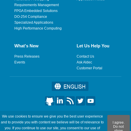
Requirements Management
FPGA Embedded Solutions
DO-254 Compliance
Specialized Applications
High Performance Computing
What's New
Let Us Help You
Press Releases
Contact Us
Events
Ask Aldec
Customer Portal
©2026 Aldec, Inc. All Rights Reserved.
We use cookies to ensure we give you the best user experience
and to provide you with content we believe will be of relevance to
I agree.
Legal
|
Privacy
|
Site Map
|
RSS Feeds
|
フィードバックを送
Do not
you. If you continue to use our site, you consent to our use of
show