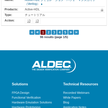
Active-HDL シミュレーション・パフォーマンスガイド
（Verilog）
Active-HDL
チュートリアル
96 results (page 1/5)
Solutions
Technical Resources
FPGA Design
Recorded Webinars
Functional Verification
White Papers
Hardware Emulation Solutions
Blog
Hardware Prototyping
Application Notes