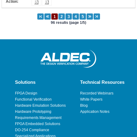
96 results (page 1/5)
Solutions
Technical Resources
FPGA Design
Recorded Webinars
Functional Verification
White Papers
Hardware Emulation Solutions
Blog
Hardware Prototyping
Application Notes
Requirements Management
FPGA Embedded Solutions
DO-254 Compliance
Specialized Applications