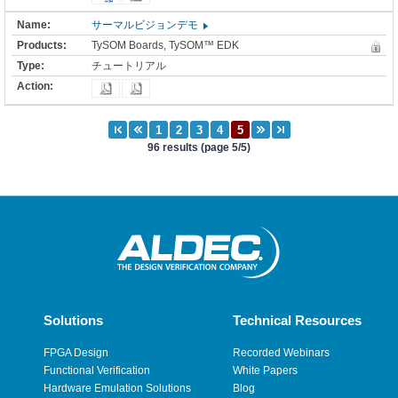
サーマルビジョンデモ
TySOM Boards, TySOM™ EDK
チュートリアル
96 results (page 5/5)
Solutions
Technical Resources
FPGA Design
Recorded Webinars
Functional Verification
White Papers
Hardware Emulation Solutions
Blog