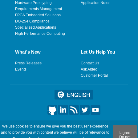
Hardware Prototyping
Application Notes
Requirements Management
FPGA Embedded Solutions
DO-254 Compliance
Specialized Applications
High Performance Computing
What's New
Let Us Help You
Press Releases
Contact Us
Events
Ask Aldec
Customer Portal
©2026 Aldec, Inc. All Rights Reserved.
We use cookies to ensure we give you the best user experience
and to provide you with content we believe will be of relevance to
I agree.
Legal
|
Privacy
|
Site Map
|
RSS Feeds
|
フィードバックを送
Do not