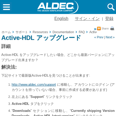
English
サイン・イン
登録
|
ホーム
サポート
Resources
Documentation
FAQ
Active-HDL ア
Active-HDL アップグレード
« Prev
|
Next »
詳細
Active-HDL をアップグレードしたい場合、どこから最新バージョンにアッ
プグレード出来ますか？
解決法:
下記サイトで最新版Active-HDLを見つけることが出来ます:
http://www.aldec.com/support
に移動し、アカウントにログイン (ア
カウントを持っていない場合、事前に作成する必要があります)
左上にある “
Support
” リンクをクリック
Active-HDL
タブをクリック
“
Downloads
” セクションに移動し、“
Currently shipping Version
Downloads – Active-HDL latest version
” リンクをクリック