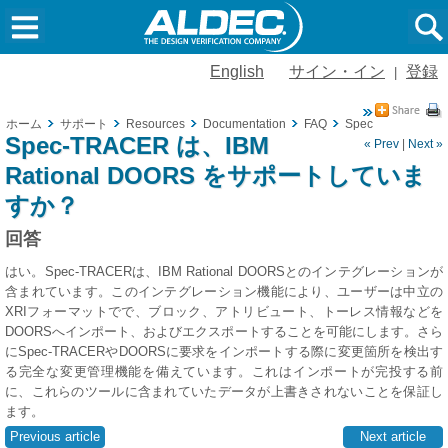
English
サイン・イン
登録
|
ホーム
サポート
Resources
Documentation
FAQ
Spec-TRACER 
Spec-TRACER は、IBM
« Prev
|
Next »
Rational DOORS をサポートしていま
すか？
回答
はい。Spec-TRACERは、IBM Rational DOORSとのインテグレーションが
含まれています。このインテグレーション機能により、ユーザーは中立の
XRIフォーマットでで、ブロック、アトリビュート、トーレス情報などを
DOORSへインポート、およびエクスポートすることを可能にします。さら
にSpec-TRACERやDOORSに要求をインポートする際に変更箇所を検出す
る完全な変更管理機能を備えています。これはインポートが完投する前
に、これらのツールに含まれていたデータが上書きされないことを保証し
ます。
Previous article
Next article