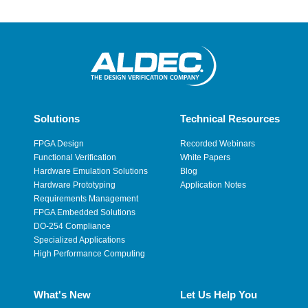
Solutions
Technical Resources
FPGA Design
Recorded Webinars
Functional Verification
White Papers
Hardware Emulation Solutions
Blog
Hardware Prototyping
Application Notes
Requirements Management
FPGA Embedded Solutions
DO-254 Compliance
Specialized Applications
High Performance Computing
What's New
Let Us Help You