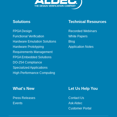
Solutions
Technical Resources
FPGA Design
Recorded Webinars
Functional Verification
White Papers
Hardware Emulation Solutions
Blog
Hardware Prototyping
Application Notes
Requirements Management
FPGA Embedded Solutions
DO-254 Compliance
Specialized Applications
High Performance Computing
What's New
Let Us Help You
Press Releases
Contact Us
Events
Ask Aldec
Customer Portal