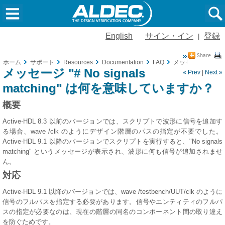
English
サイン・イン
登録
|
ホーム
サポート
Resources
Documentation
FAQ
メッセージ "# No 
メッセージ "# No signals
« Prev
|
Next »
matching" は何を意味していますか？
概要
Active-HDL 8.3 以前のバージョンでは、スクリプトで波形に信号を追加す
る場合、wave /clk のようにデザイン階層のパスの指定が不要でした。
Active-HDL 9.1 以降のバージョンでスクリプトを実行すると、"No signals
matching" というメッセージが表示され、波形に何も信号が追加されませ
ん。
対応
Active-HDL 9.1 以降のバージョンでは、wave /testbench/UUT/clk のように
信号のフルパスを指定する必要があります。信号やエンティティのフルパ
スの指定が必要なのは、現在の階層の同名のコンポーネント間の取り違え
を防ぐためです。