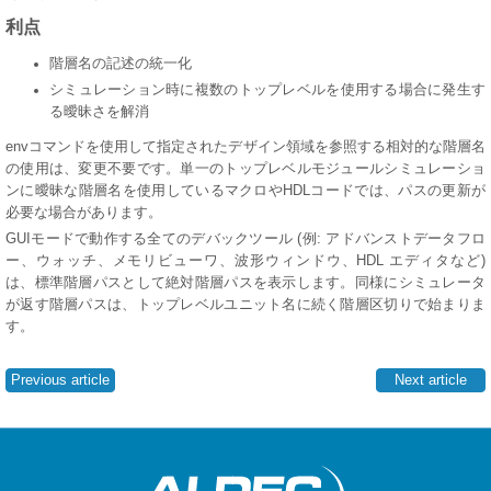
利点
階層名の記述の統一化
シミュレーション時に複数のトップレベルを使用する場合に発生す
る曖昧さを解消
envコマンドを使用して指定されたデザイン領域を参照する相対的な階層名
の使用は、変更不要です
。単一のトップレベルモジュールシミュレーショ
ンに曖昧な階層名を使用しているマクロやHDLコードでは、パスの更新が
必要な場合があります。
GUIモードで動作する全てのデバックツール (例: アドバンストデータフロ
ー、ウォッチ、メモリビューワ、波形ウィンドウ、HDL エディタなど)
は、標準階層パスとして絶対階層パスを表示します。同様にシミュレータ
が返す階層パスは、トップレベルユニット名に続く階層区切りで始まりま
す。
Previous article
Next article