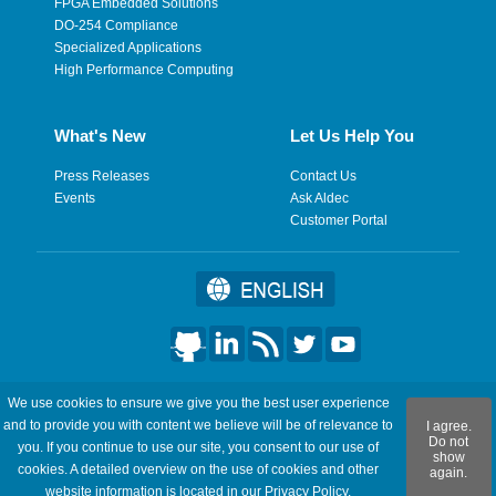
FPGA Embedded Solutions
DO-254 Compliance
Specialized Applications
High Performance Computing
What's New
Let Us Help You
Press Releases
Contact Us
Events
Ask Aldec
Customer Portal
©2026 Aldec, Inc. All Rights Reserved.
We use cookies to ensure we give you the best user experience
and to provide you with content we believe will be of relevance to
I agree.
Legal
|
Privacy
|
Site Map
|
RSS Feeds
|
フィードバックを送
Do not
you. If you continue to use our site, you consent to our use of
show
信
cookies. A detailed overview on the use of cookies and other
again.
website information is located in our
Privacy Policy
.