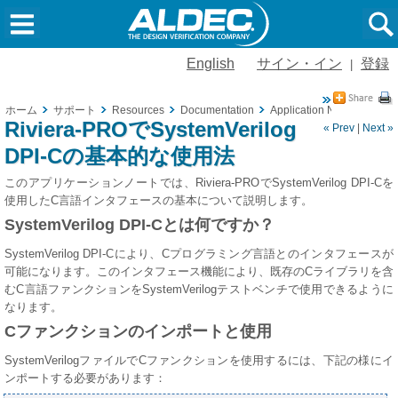
English
サイン・イン
登録
|
ホーム
サポート
Resources
Documentation
Application Notes
Rivi
Riviera-PROでSystemVerilog
« Prev
|
Next »
DPI-Cの基本的な使用法
このアプリケーションノートでは、Riviera-PROでSystemVerilog DPI-Cを
使用したC言語インタフェースの基本について説明します。
SystemVerilog DPI-Cとは何ですか？
SystemVerilog DPI-Cにより、Cプログラミング言語とのインタフェースが
可能になります。このインタフェース機能により、既存のCライブラリを含
むC言語ファンクションをSystemVerilogテストベンチで使用できるように
なります。
Cファンクションのインポートと使用
SystemVerilogファイルでCファンクションを使用するには、下記の様にイ
ンポートする必要があります：