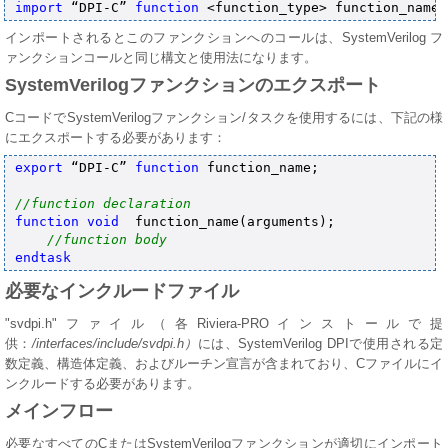
import
 “DPI-C” 
function 
<function_type>
 function_name(
インポートされるとこのファンクションへのコールは、SystemVerilog フ
ァンクションコールと同じ構文と使用法になります。
SystemVerilogファンクションのエクスポート
CコードでSystemVerilogファンクション/タスクを使用するには、下記の様
にエクスポートする必要があります：
export
 “DPI-C” 
function
 function_name;

//function declaration
function
void
  function_name(arguments);

//function body
endtask
必要なインクルードファイル
"svdpi.h"ファイル（各Riviera-PROインストールで提
供：
/interfaces/include/svdpi.h）
には、SystemVerilog DPIで使用される定
数定義、構造体定義、およびルーチン宣言が含まれており、Cファイルにイ
ンクルードする必要があります。
メインフロー
必要なすべてのCまたはSystemVerilogファンクションが適切にインポート