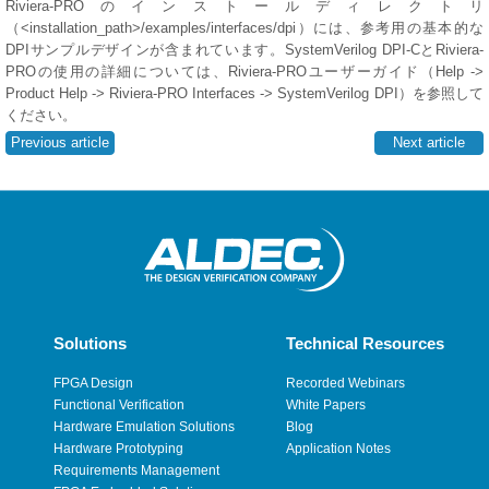
Riviera-PROのインストールディレクトリ
（<installation_path>/examples/interfaces/dpi）には、参考用の基本的な
DPIサンプルデザインが含まれています。SystemVerilog DPI-CとRiviera-
PROの使用の詳細については、Riviera-PROユーザーガイド（Help ->
Product Help -> Riviera-PRO Interfaces -> SystemVerilog DPI）を参照して
ください。
Previous article
Next article
Solutions
Technical Resources
FPGA Design
Recorded Webinars
Functional Verification
White Papers
Hardware Emulation Solutions
Blog
Hardware Prototyping
Application Notes
Requirements Management