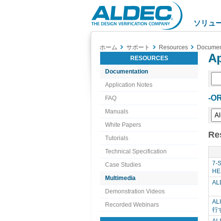
Aldec
Logo
ソリュ
ホーム
サポート
Resources
Documen
Ap
RESOURCES
Documentation
Application Notes
-OR
FAQ
Manuals
White Papers
Re
Tutorials
Technical Specification
7-
Case Studies
HE
Multimedia
A
Demonstration Videos
AL
Recorded Webinars
行