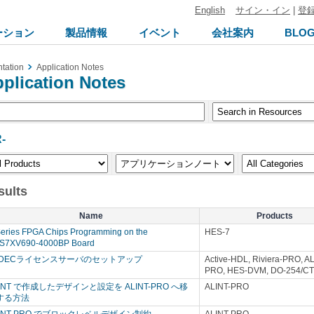
English
サイン・イン
|
登
ーション
製品情報
イベント
会社案内
BLO
tation
Application Notes
plication Notes
-
sults
Name
Products
Series FPGA Chips Programming on the
HES-7
S7XV690-4000BP Board
LDECライセンスサーバのセットアップ
Active-HDL, Riviera-PRO, AL
PRO, HES-DVM, DO-254/C
INT で作成したデザインと設定を ALINT-PRO へ移
ALINT-PRO
する方法