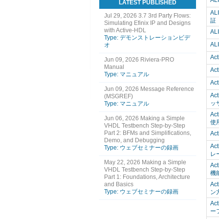
A
LATEST PUBLISHED
A
Jul 29, 2026
3.7 3rd Party Flows:
Simulating Efinix IP and Designs
with Active-HDL
A
Type: デモンストレーションビデ
A
オ
Act
Jun 09, 2026
Riviera-PRO
Manual
Ac
Type: マニュアル
Ac
Jun 09, 2026
Message Reference
Ac
(MSGREF)
ッ
Type: マニュアル
A
Jun 06, 2026
Making a Simple
使
VHDL Testbench Step-by-Step
Part 2: BFMs and Simplifications,
Ac
Demo, and Debugging
Ac
Type: ウェブセミナーの録画
レ
May 22, 2026
Making a Simple
Ac
VHDL Testbench Step-by-Step
機
Part 1: Foundations, Architecture
and Basics
A
Type: ウェブセミナーの録画
ン
Ac
ー