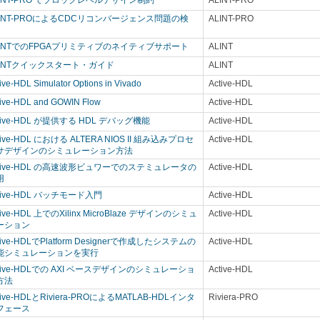
LINT-PRO でブロックレベルデザイン制約
ALINT-PRO
LINT-PROによるCDCリコンバージェンス問題の検
ALINT-PRO
証
LINTでのFPGAプリミティブのネイティブサポート
ALINT
LINTクイックスタート・ガイド
ALINT
ive-HDL Simulator Options in Vivado
Active-HDL
tive-HDL and GOWIN Flow
Active-HDL
tive-HDL が提供する HDL デバッグ機能
Active-HDL
tive-HDL における ALTERA NIOS II 組み込みプロセ
Active-HDL
サデザインのシミュレーション方法
ctive-HDL の高速波形ビュワーでのステミュレータの
Active-HDL
用
tive-HDL バッチモード入門
Active-HDL
tive-HDL 上でのXilinx MicroBlaze デザインのシミュ
Active-HDL
ーション
tive-HDLでPlatform Designerで作成したシステムの
Active-HDL
能シミュレーションを実行
ctive-HDLでの AXI ベースデザインのシミュレーショ
Active-HDL
方法
tive-HDLとRiviera-PROによるMATLAB-HDLインタ
Riviera-PRO
フェース