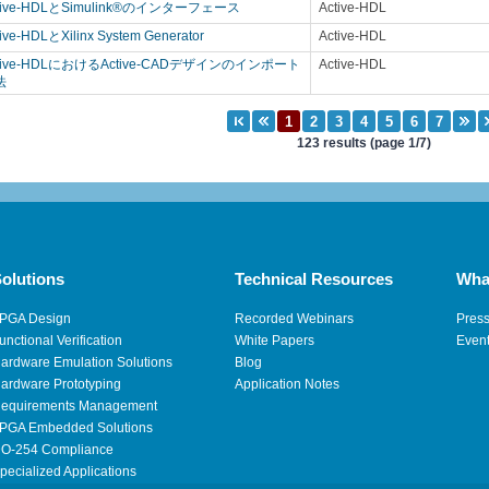
tive-HDLとSimulink®のインターフェース
Active-HDL
tive-HDLとXilinx System Generator
Active-HDL
tive-HDLにおけるActive-CADデザインのインポート
Active-HDL
法
123 results (page 1/7)
olutions
Technical Resources
Wha
PGA Design
Recorded Webinars
Pres
unctional Verification
White Papers
Even
ardware Emulation Solutions
Blog
ardware Prototyping
Application Notes
equirements Management
PGA Embedded Solutions
O-254 Compliance
pecialized Applications