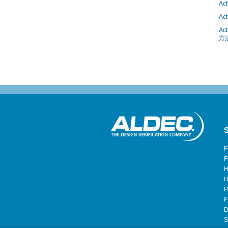
Ac
Ac
Ac
方
S
F
F
H
H
R
F
D
S