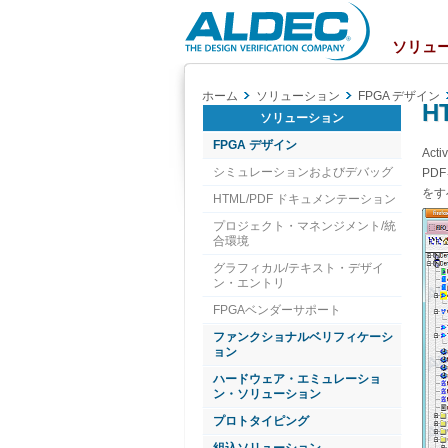
Aldec
Logo
ソリュ
ホーム
ソリューション
FPGA デザイン
H
ソリューション
FPGA デザイン
Ac
シミュレーションおよびデバッグ
PD
をす
HTML/PDF ドキュメンテーション
プロジェクト・マネンジメント/統
合環境
グラフィカル/テキスト・デザイ
ン・エントリ
FPGAベンダーサポート
ファンクショナルベリフィケーシ
ョン
ハードウェア・エミュレーショ
ン・ソリューション
プロトタイピング