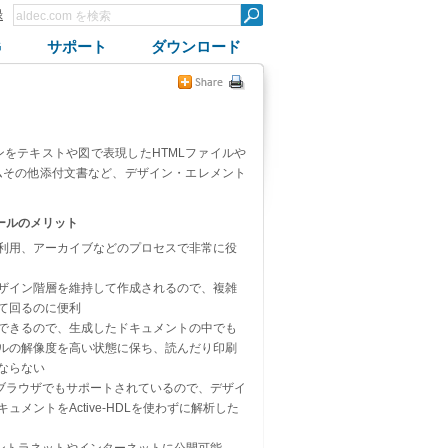
録
G
サポート
ダウンロード
インをテキストや図で表現したHTMLファイルや
ムその他添付文書など、デザイン・エレメント
ールのメリット
利用、アーカイブなどのプロセスで非常に役
ザイン階層を維持して作成されるので、複雑
て回るのに便利
できるので、生成したドキュメントの中でも
ルの解像度を高い状態に保ち、読んだり印刷
ならない
ブブラウザでもサポートされているので、デザイ
ュメントをActive-HDLを使わずに解析した