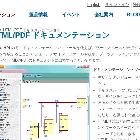
English
サイン・イン
|
登
ーション
製品情報
イベント
会社案内
BLO
HTML/PDF ドキュメンテーション
TML/PDF ドキュメンテーション
tive-HDLの持つドキュメンテーション・ツールを使えば、ワークスペースやデザ
Fを作成することがで きます。デザイン・ファイルや波形、ブロック・ダイアグラ
べてHTMLやPDFのドキュメントに出力することができます。
ドキュメンテーション・ツ
デザインのレビュー、再
立つ
ドキュメントはつねにデ
なデザインをチェックし
画像をベクタ形式で生成
スケマティック・ファイ
したりする際にも問題に
HTML形式はどのウェ
ンやワークスペースやドキ
いユーザも共有できる