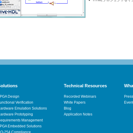
HTMLプロジェクトを
olutions
Technical Resources
Wha
PGA Design
Recorded Webinars
Pres
unctional Verification
White Papers
Even
ardware Emulation Solutions
Blog
ardware Prototyping
Application Notes
equirements Management
PGA Embedded Solutions
O-254 Compliance