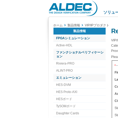
Aldec
Logo
ソリュ
ホーム
製品情報
VIP/IPプロダクト
Re
製品情報
FPGAシミュレーション
VIP/
Active-HDL
Cate
Prov
ファンクショナルベリフィケーシ
ョン
Pleas
Riviera-PRO
-
*
ALINT-PRO
Fi
エミュレーション
L
HES-DVM
C
HES Proto-AXI
A
HESボード
Ci
TySOMボード
St
Daughter Cards
St