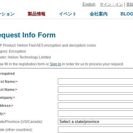
English
サイン・イン
|
登
ーション
製品情報
イベント
会社案内
BLO
quest Info Form
IP Product:
Helion Fast AES encryption and decryption cores
gory:
Encryption
ider:
Helion Technology Limited
e fill in the registration form or
Sign In
in order for us to process your request.
 required
rst Name:
*
ast Name:
*
ompany:
*
ddress:
*
ty:
*
ate/Province (US/Canada):
ate (other countries):