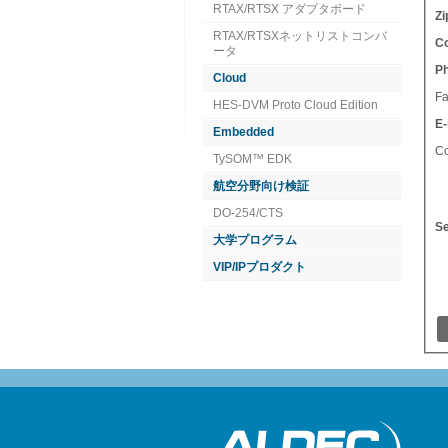
RTAX/RTSX アダプタボード
Zi
RTAX/RTSXネットリストコンバ
Co
ータ
P
Cloud
Fa
HES-DVM Proto Cloud Edition
E-
Embedded
C
TySOM™ EDK
航空分野向け検証
DO-254/CTS
Se
大学プログラム
VIP/IPプロダクト