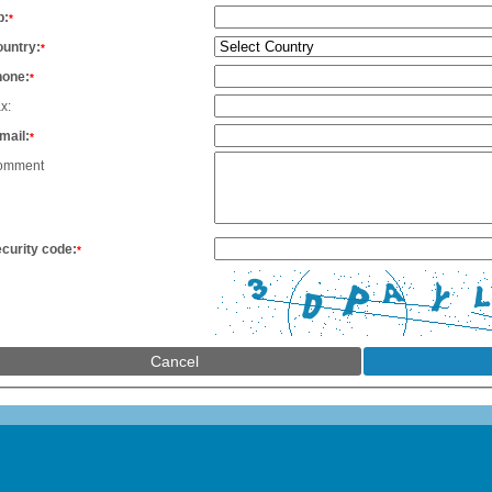
p:
*
untry:
*
hone:
*
x:
mail:
*
omment
curity code:
*
Cancel