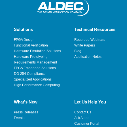
Solutions
Technical Resources
FPGA Design
Recorded Webinars
Functional Verification
White Papers
Hardware Emulation Solutions
Blog
Hardware Prototyping
Application Notes
Requirements Management
FPGA Embedded Solutions
DO-254 Compliance
Specialized Applications
High Performance Computing
What's New
Let Us Help You
Press Releases
Contact Us
Events
Ask Aldec
Customer Portal