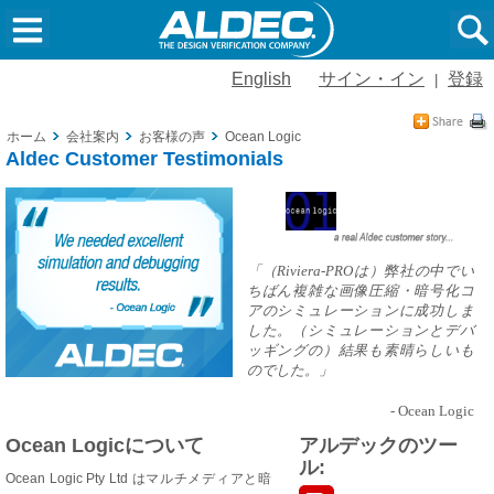
English
サイン・イン
登録
|
ホーム
会社案内
お客様の声
Ocean Logic
Aldec Customer Testimonials
「（Riviera-PROは）弊社の中でい
ちばん複雑な画像圧縮・暗号化コ
アのシミュレーションに成功しま
した。（シミュレーションとデバ
ッギングの）結果も素晴らしいも
のでした。」
- Ocean Logic
Ocean Logicについて
アルデックのツー
ル:
Ocean Logic Pty Ltd はマルチメディアと暗