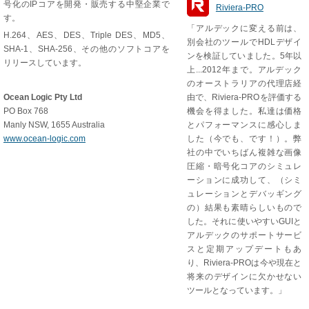
号化のIPコアを開発・販売する中堅企業で
Riviera-PRO
す。
「アルデックに変える前は、
H.264、AES、DES、Triple DES、MD5、
別会社のツールでHDLデザイ
SHA-1、SHA-256、その他のソフトコアを
ンを検証していました。5年以
リリースしています。
上...2012年まで。アルデック
のオーストラリアの代理店経
Ocean Logic Pty Ltd
由で、Riviera-PROを評価する
PO Box 768
機会を得ました。私達は価格
Manly NSW, 1655 Australia
とパフォーマンスに感心しま
www.ocean-logic.com
した（今でも、です！）。弊
社の中でいちばん複雑な画像
圧縮・暗号化コアのシミュレ
ーションに成功して、（シミ
ュレーションとデバッギング
の）結果も素晴らしいもので
した。それに使いやすいGUIと
アルデックのサポートサービ
スと定期アップデートもあ
り、Riviera-PROは今や現在と
将来のデザインに欠かせない
ツールとなっています。」