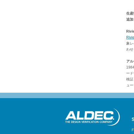
生産
追加
Riv
Riv
象レ
わせ
アル
19
ード
検証
ュー
S
F