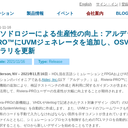
English
サイン・イン
|
登
ーション
製品情報
イベント
会社案内
BLO
1-11-16
ソドロジーによる生産性の向上：アルデックは
RO™にUVMジェネレータを追加し、OSV
ラリを更新
ate:
2021/11/16
Type:
Release
derson, NV – 2021年11月16日
– HDL混在言語シミュレーションとFPGAおよび
ションのパイオニアである
Aldec, Inc.
(以下「アルデック」）は、Riviera-PR
機能の追加により、検証テストベンチの作成と再利用に関するガイダンスが含まれているUniversal
活用して、Riviera-PROユーザーの生産性が大幅に向上することが期待されます。
viera-PROの新機能は、VHDLやVerilogで記述されたテスト対象デザイン（DU
るSystemVerilog）を自動的に作成します。 また、UVMコードのフレームワ
有のコードを手動で入力しなければならない箇所を示すコメントが含まれています）。 UV
ァイルとともに、シミュレーションプロセスを制御するためのTCLマクロを自動的
択することも、ゼロから新しいデザインを始めることもできます。