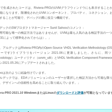
Mで生成されたコードは、Riviera-PROのUVMグラフウィンドウにも表示する
能になります。階層化されたUVMコンポーネント、プロパティ、コネクション、
することが可能で、デバッグの際に役立つ機能です。
デックのSWプロダクトマネージャー Sunil Sahooのコメント：
用可能な唯一の検証方法ではありませんが、UVMは最も人気のある検証手法の一つ
EEEによって標準化されてからは）。」
アルデックはRiviera-PRO内のOpen-Source VHDL Verification Metho
ーです)ライブラリをバージョン 2021.06に更新しました。さらに、同ツールのUVVM（U
hodology）ユーティリティ（uvvm_util）とVHDL Verification Component Fram
ン2021.05.26にアップデートされました。
hooは次のように結論付けています。
ルデックでは、EDAソリューションのユーザーが選択した検証方法から可能な限
、デザインへの信頼性を高めることに取り組んでいます。」
iera-PRO 2021.10 WindowsまたはLinuxの
ダウンロードと評価
が可能となっていま