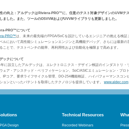
性の向上：アルデックはRiviera-PRO™に、任意のテスト対象デザインのUV
しました。また、ツールのOSVVMおよびUVVMライブラリも更新しました。
iera-PRO™について
iera-PRO™
は、未来の最先端のFPGA/SoCを設計しているエンジニアの抱える検証ニー
ベルにおいて高性能シミュレーションエンジンと高機能デバッグ、さらには最新の
ることで、テストベンチの能率、再利用性および自動化を極限まで高めます。
デックについて
84年に設立したアルデックは、エレクトロニクス・デザイン検証のインダストリ・リ
ウェア・アシステッド・ベリフィケーション、SoC/ASICエミュレーション・プロ
、IPコア、要求ライフサイクル管理、DO-254機能検証、ハイパフォーマンスコ
ションといったパテントを取得したテクノロジを提供しています。
www.aldec.com
olutions
Technical Resources
Wha
PGA Design
Recorded Webinars
Pres