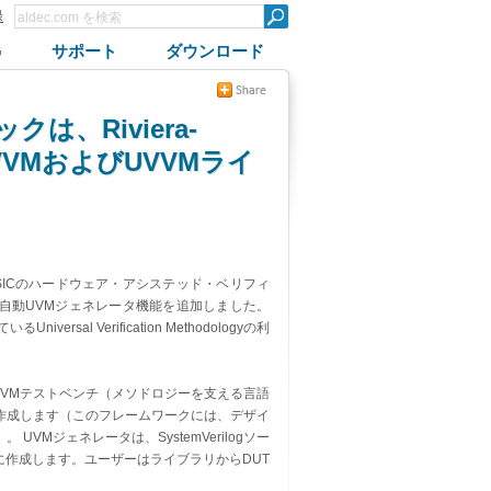
録
G
サポート
ダウンロード
、Riviera-
VMおよびUVVMライ
ASICのハードウェア・アシステッド・ベリフィ
O™に自動UVMジェネレータ機能を追加しました。
 Verification Methodologyの利
T）のUVMテストベンチ（メソドロジーを支える言語
ークも作成します（このフレームワークには、デザイ
Mジェネレータは、SystemVerilogソー
に作成します。ユーザーはライブラリからDUT