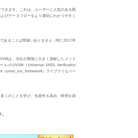
ことができます。これは、ユーザーに人気のある既
およびデータフローをより適切にわかりやすく
であることは間違いありません（特に2017年
dology (OSVVMは、当社が開発に大きく貢献したメソド
niversal VHDL Verification
ework（uvvm_vvc_framework）ライブラリもバー
り多くのことを学び、生産性を高め、時間を節
す。