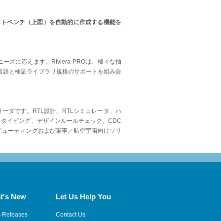
Mテストベンチ（上図）を自動的に作成する機能を
ズに応えます。Riviera-PROは、様々な抽
言語と検証ライブラリ規格のサポートを組み合
ーダです。RTL設計、RTLシミュレータ、ハ
トタイピング、デザインルールチェック、CDC
ンピューティングおよび軍事／航空宇宙向けソリ
t's New
Let Us Help You
s Releases
Contact Us