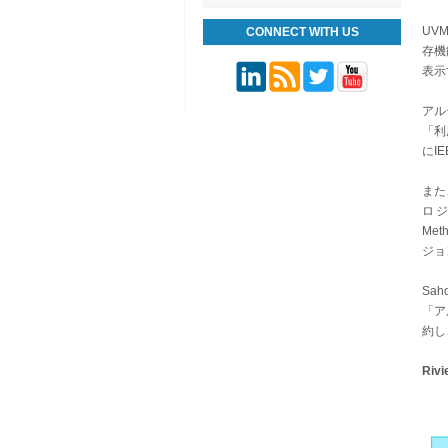
UV
CONNECT WITH US
存機
表示
アル
「利
にI
また、
ロジ
Met
ジョ
Sa
「ア
約し
Riv