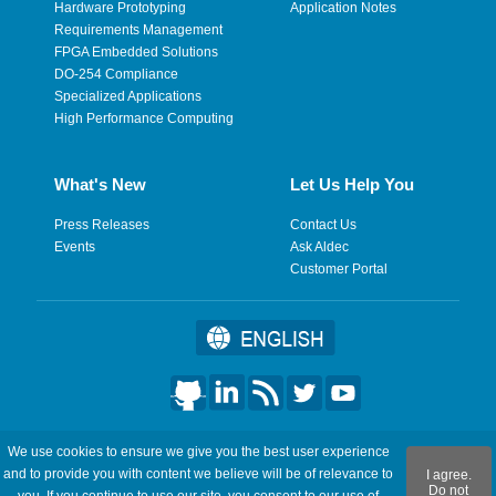
Hardware Prototyping
Application Notes
Requirements Management
FPGA Embedded Solutions
DO-254 Compliance
Specialized Applications
High Performance Computing
What's New
Let Us Help You
Press Releases
Contact Us
Events
Ask Aldec
Customer Portal
©2026 Aldec, Inc. All Rights Reserved.
We use cookies to ensure we give you the best user experience
and to provide you with content we believe will be of relevance to
I agree.
Legal
|
Privacy
|
Site Map
|
RSS Feeds
|
フィードバックを送
Do not