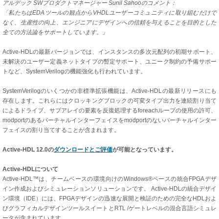
アルデック SWプロダクトマネージャー Sunil Sahooのコメント：
「私たちはEDAツールの観点からVHDLユーザーコミュニティに取り組むだけで
なく、生産性の向上、エンジニアにデザインへの信頼を与えることを目的とした
全ての方法論をサポートしています。」
Active-HDLの最新バージョンでは、インスタンスの多次元配列の初期サポート、
未解決のユーザー定義ネットタイプの暫定サポート、ユニーク制約の予備サポー
トなど、SystemVerilogの機能強化も行われています。
SystemVerilogのいくつかの非標準拡張機能は、Active-HDLの最新リリースにも
存在します。これらにはクロッキングブロックの可変タイプ出力を連続割り当て
によるドライブ、サブアレイの要素を反復処理するforeachループの使用の許可、
modportのあるバーチャルインターフェイスをmodportのないバーチャルインター
フェイスの割り当てすることが含まれます。
Active-HDL 12.0の
ダウンロードとご評価
が可能となっています。
Active-HDLについて
Active-HDL™は、チームベースの環境向けのWindows®ベースの統合FPGAデザ
イン作成およびシミュレーションソリューションです。 Active-HDLの統合デザイ
ン環境（IDE）には、FPGAデザインの迅速な展開と検証のための完全なHDLおよ
びグラフィカルデザインツールスイートとRTL /ゲートレベルの混合言語シミュレ
ータが含まれています。