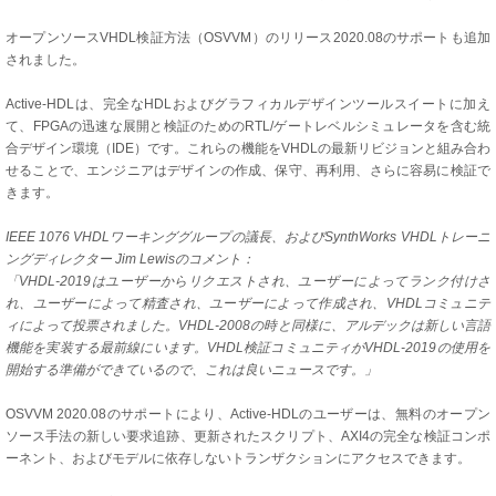
オープンソースVHDL検証方法（OSVVM）のリリース2020.08のサポートも追加
されました。
Active-HDLは、完全なHDLおよびグラフィカルデザインツールスイートに加え
て、FPGAの迅速な展開と検証のためのRTL/ゲートレベルシミュレータを含む統
合デザイン環境（IDE）です。これらの機能をVHDLの最新リビジョンと組み合わ
せることで、エンジニアはデザインの作成、保守、再利用、さらに容易に検証で
きます。
IEEE 1076 VHDLワーキンググループの議長、およびSynthWorks VHDLトレーニ
ングディレクター Jim Lewisのコメント：
「VHDL-2019はユーザーからリクエストされ、ユーザーによってランク付けさ
れ、ユーザーによって精査され、ユーザーによって作成され、VHDLコミュニテ
ィによって投票されました。VHDL-2008の時と同様に、アルデックは新しい言語
機能を実装する最前線にいます。VHDL検証コミュニティがVHDL-2019の使用を
開始する準備ができているので、これは良いニュースです。」
OSVVM 2020.08のサポートにより、Active-HDLのユーザーは、無料のオープン
ソース手法の新しい要求追跡、更新されたスクリプト、AXI4の完全な検証コンポ
ーネント、およびモデルに依存しないトランザクションにアクセスできます。