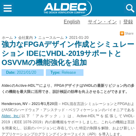
English
サイン・イン
登録
|
ホーム
会社案内
ニュースルーム
2021-01-20
強力なFPGAデザイン作成とシミュレー
ション IDEにVHDL-2019サポートと
OSVVMの機能強化を追加
Date:
2021/01/20
Type:
Release
AldecのActive-HDL™により、FPGAデザイナはVHDLの最新リビジョン内の多
くの機能を最大限に活用でき、設計検証の効率を向上させることができます。
Henderson, NV – 2021年1月20日
– HDL混在言語シミュレーションとFPGAおよ
びASICのハードウェア・アシステッド・ベリフィケーションのパイオニアである
Aldec, Inc.
(以下「アルデック」）は、Active-HDL™を拡張してVHDL-
2019（IEEE 1076-2019）内の新機能をサポートしました。これらの機能は言語
を簡素化し、以前のバージョンに存在していた特定の制限を解除、および新しい
アプリケーションプログラミングインターフェイス（API）を導入します。