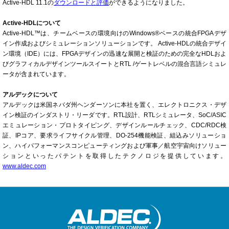
Active-HDL 11.1の
ダウンロードと評価
ができるようになりました。
Active-HDLについて
Active-HDL™は、チームベースの環境向けのWindows®ベースの統合FPGAデザ
イン作成およびシミュレーションソリューションです。 Active-HDLの統合デザイ
ン環境（IDE）には、FPGAデザインの迅速な展開と検証のための完全なHDLおよ
びグラフィカルデザインツールスイートとRTL /ゲートレベルの混合言語シミュレ
ータが含まれています。
アルデックについて
アルデックは米国ネバダ州ヘンダーソンに本社を置く、エレクトロニクス・デザ
イン検証のインダストリ・リーダです。RTL設計、RTLシミュレータ、SoC/ASIC
エミュレーション・プロトタイピング、デザインルールチェック、CDC/RDC検
証、IPコア、要求ライフサイクル管理、DO-254機能検証、組込みソリューショ
ン、ハイパフォーマンスコンピューティングおよび軍事／航空宇宙向けソリュー
ションといったパテントを取得したテクノロジを提供しています。
www.aldec.com