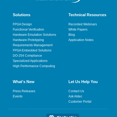
Solutions
Technical Resources
FPGA Design
Recorded Webinars
Functional Verification
White Papers
Hardware Emulation Solutions
Blog
Hardware Prototyping
Application Notes
Requirements Management
FPGA Embedded Solutions
DO-254 Compliance
Specialized Applications
High Performance Computing
What's New
Let Us Help You
Press Releases
Contact Us
Events
Ask Aldec
Customer Portal