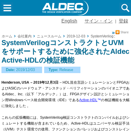
English
サイン・イン
登録
|
ホーム
会社案内
ニュースルーム
2019-12-03
SystemVerilogコン
SystemVerilogコンストラクトとUVM
をサポートするために強化されたAldec
Active-HDLの検証機能
Date:
2019/12/03
Type:
Release
Henderson, USA – 2019年12月3日
– HDL混在言語シミュレーションとFPGAお
よびASICのハードウェア・アシステッド・ベリフィケーションのパイオニアであ
るAldec、Inc.（以下「アルデック」）は、FPGAデザイン設計とシミュレーショ
ン用Windowsベース統合開発環境（IDE）である
Active-HDL
™
の検証機能を大幅
に強化しました 。
これらの拡張機能には、SystemVerilog検証コンストラクトのコンパイルおよびシ
ミュレートする機能が含まれているため、Active-HDLはユニバーサル検証手法
（UVM）テスト環境での使用、ファンクションカバレッジおよびコンストレイン