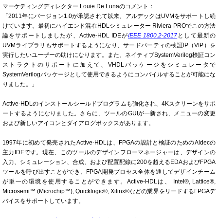
マーケティングディレクター Louie De Lunaのコメント：
「2011年にバージョン1.0が承認されて以来、アルデックはUVMをサポートし続
けています。最初にハイエンド混在HDLシミュレーター Riviera-PROでこの方法
論をサポートしましたが、Active-HDL IDEが
IEEE 1800.2-2017
として最新の
UVMライブラリもサポートするようになり、サードパーティの検証IP（VIP）を
実行したいユーザーの助けになります。また、ネイティブSystemVerilog検証コン
ストラクトのサポートに加えて、VHDLパッケージをシミュレータで
SystemVerilogパッケージとして使用できるようにコンパイルすることが可能にな
りました。」
Active-HDLのインストールシールドプログラムも強化され、4Kスクリーンをサポ
ートするようになりました。さらに、ツールのGUIが一新され、メニューの変更
および新しいアイコンとダイアログボックスがあります。
1997年に初めて発売されたActive-HDLは、FPGAの設計と検証のためのAldecの
主力IDEです。現在、このツールのデザインフローマネージャーは、デザインの
入力、シミュレーション、合成、および配置配線に200を超えるEDAおよびFPGA
ツールを呼び出すことができ、FPGA開発プロセス全体を通してデザインチーム
が単一の環境を使用することができます。Active-HDLは、 Intel®, Lattice®,
Microsemi™ (Microchip™), Quicklogic®, Xilinx®などの業界をリードするFPGAデ
バイスをサポートしています。