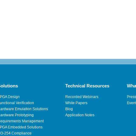
olutions
Technical Resources
Wha
PGA Design
Recorded Webinars
Pres
unctional Verification
White Papers
Even
ardware Emulation Solutions
Blog
ardware Prototyping
Application Notes
equirements Management
PGA Embedded Solutions
O-254 Compliance