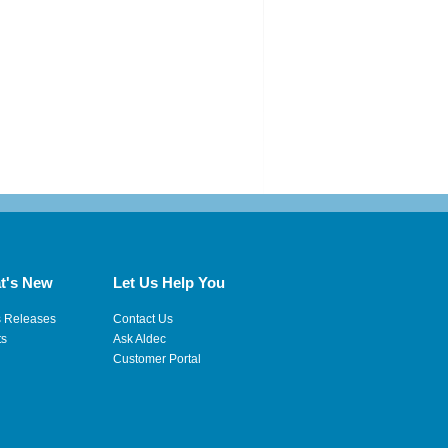
t's New
Let Us Help You
s Releases
Contact Us
ts
Ask Aldec
Customer Portal