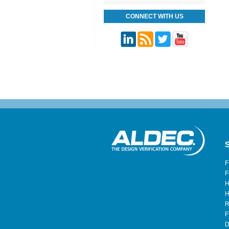
CONNECT WITH US
S
F
F
H
H
R
F
D