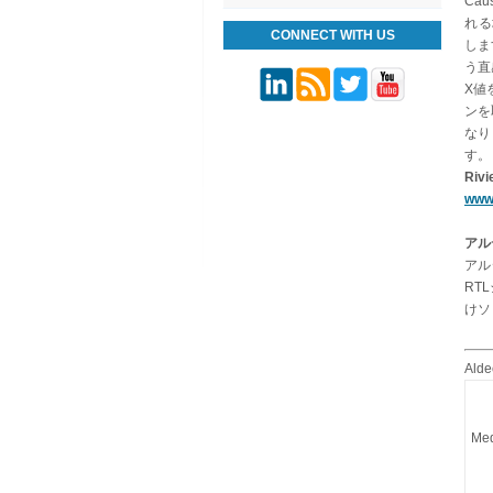
Ca
れる
CONNECT WITH US
しま
う直
X値
ンを
なり
す。
Ri
www.
アル
アル
RT
けソ
Al
Med