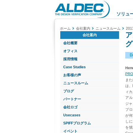
Aldec
Logo
ソリュ
ホーム
会社案内
ニュースルーム
201
ア
会社案内
グ
会社概要
オフィス
D
採用情報
Case Studies
Hen
PR
お客様の声
また
ニュースルーム
は、
ブログ
ィカ
アル
パートナー
ジャ
会社ロゴ
ブロ
Usecases
が何
しに
SPIFFプログラム
を慎
イベント