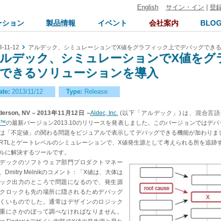
English
サイン・イン
|
登
ーション
製品情報
イベント
会社案内
BLO
3-11-12
アルデック、シミュレーションでX値をグラフィック上でデバッグでき
ルデック、シミュレーションでX値をグ
できるソリューションを導入
ate:
2013/11/12
Type:
Release
derson, NV – 2013年11月12日 –
Aldec, Inc.
(以下「アルデック」) は、混合言
O™
の最新バージョン2013.10のリリースを発表しました。このバージョンではデ
は「不定値」の関わる問題をビジュアルで表示してデバッグできる機能が加わりました。Rivi
RTLとゲートレベルのシミュレーションで、X値発生源として考えられる所を追跡
ルに解決するツールです。
デックのソフトウェア部門プロダクトマネー
、Dmitry Melnikのコメント：「X値は、大体は
ック出力のところで問題になるので、発生源
クロックも先の場所に隠されるためデバッグ
くいものでした。通常はデザインのロジック
重にさかのぼって調べなければなりません。