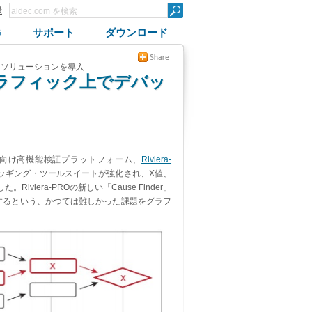
録
G
サポート
ダウンロード
るソリューションを導入
ラフィック上でデバッ
語向け高機能検証プラットフォーム、
Riviera-
バッギング・ツールスイートが強化され、X値、
era-PROの新しい「Cause Finder」
するという、かつては難しかった課題をグラフ