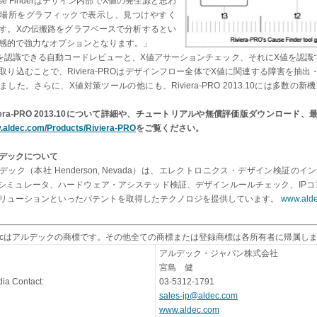
use Finderはデザイン内部でX値の発生源と思わ
場所をグラフィックで表示し、見つけやすく
す。Xの伝搬路をグラフベースで分析するとい
感的で強力なオプションとなります。」
を認識できる自動コードレビューと、X値アサーションチェック、それにX値を認識
取り込むことで、Riviera-PROはデザインフロー全体でX値に関連する障害を
ました。さらに、X値対策ツールの他にも、Riviera-PRO 2013.10には多
viera-PRO 2013.10について詳細や、チュートリアルや無償評価版ダウンロ
aldec.com/Products/Riviera-PRO
をご覧ください。
デックについて
デック（本社 Henderson, Nevada）は、エレクトロニクス・デザイン検証
Lシミュレータ、ハードウェア・アシステッド検証、デザインルールチェック、IPコア
リューションといったパテントを取得したテクノロジを提供しています。
www.ald
decはアルデックの商標です。その他全ての商標または登録商標は各所有者に帰属し
アルデック・ジャパン株式会社
宮島 健
ia Contact:
03-5312-1791
sales-jp@aldec.com
www.aldec.com