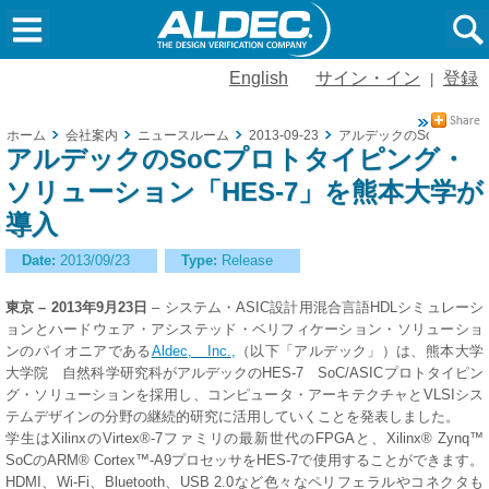
English
サイン・イン
登録
|
ホーム
会社案内
ニュースルーム
2013-09-23
アルデックのSoCプロト
アルデックのSoCプロトタイピング・
ソリューション「HES-7」を熊本大学が
導入
Date:
2013/09/23
Type:
Release
東京 – 2013年9月23日
– システム・ASIC設計用混合言語HDLシミュレーシ
ョンとハードウェア・アシステッド・ベリフィケーション・ソリューショ
ンのパイオニアである
Aldec, Inc.
,
（以下「アルデック」）は、熊本大学
大学院 自然科学研究科がアルデックのHES-7 SoC/ASICプロトタイピン
グ・ソリューションを採用し、コンピュータ・アーキテクチャとVLSIシス
テムデザインの分野の継続的研究に活用していくことを発表しました。
学生はXilinxのVirtex®-7ファミリの最新世代のFPGAと、Xilinx® Zynq™
SoCのARM® Cortex™-A9プロセッサを
HES-7で
使用することができます。
HDMI、Wi-Fi、Bluetooth、USB 2.0など色々なペリフェラルやコネクタも