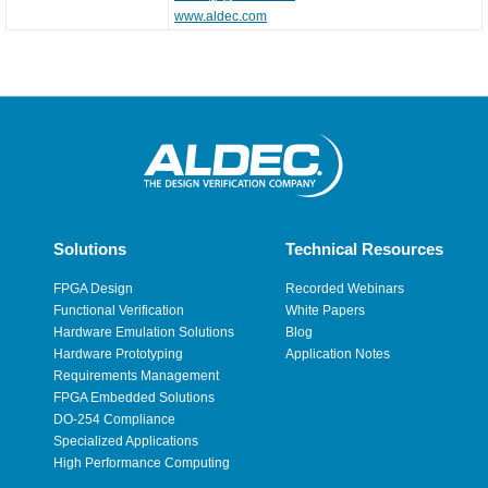
www.aldec.com
Solutions
Technical Resources
FPGA Design
Recorded Webinars
Functional Verification
White Papers
Hardware Emulation Solutions
Blog
Hardware Prototyping
Application Notes
Requirements Management
FPGA Embedded Solutions
DO-254 Compliance
Specialized Applications
High Performance Computing