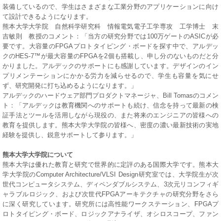
装備しているので、学生はさまざまな工業分野のアプリケーションに向け
て設計できるようになります。
熊本大学大学院 自然科学研究科 情報電気電子工学専攻 工学博士 末
吉敏則 教授のコメント：「当方の研究分野では100万ゲートのASICが必
要です。大容量のFPGAプロトタイピング・ボードを探す中で、アルデッ
クのHES-7™が最大容量のFPGAを2個も搭載し、申し分のないものだと分
かりました。アルデックのサポートにも感謝しています。デザインのイン
プリメンテーションにかかる労力を減らせるので、学生も容量を気にせ
ず、研究開発に打ち込めるようになります。」
アルデックのハードウェア部門プロダクトマネージャ、Bill Tomasのコメン
ト：「アルデックは教育機関へのサポートも続け、信念を持って最新の検
証手法とツールを活用しながら現役の、また将来のエンジニアの皆様への
教育を提供します。熊本大学大学院の皆様へ、密度の濃い最新技術の実地
経験を提供し、鋭意サポートして参ります。」
熊本大学大学院について
熊本大学は優れた教育と研究で世界的に定評のある国際大学です。熊本大
学大学院のComputer Architecture/VLSI Design研究室では、大学院生が次
世代コンピュータシステム、ディペンダブルシステム、3次元リコンフィギ
ャラブルロジック、および次世代FPGAアーキテクチャの研究分野をさら
に深く研究しています。研究所には高性能ワークステーション、FPGAプ
ロトタイピング・ボード、ロジックアナライザ、オシロスコープ、ファン