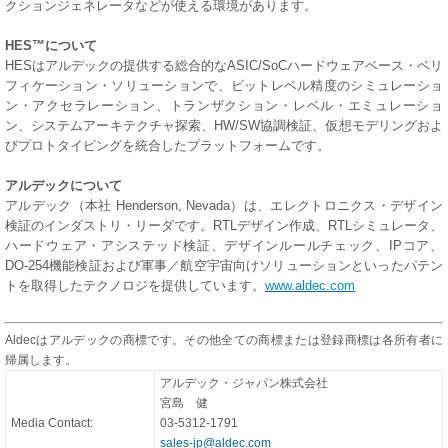
クションジェネレータなどが使える環境があります。
HES™について
HESはアルデックの提供する総合的なASIC/SoCハードウェアベース・ベリ
フィケーション・ソリューションで、ビットレベル精度のシミュレーショ
ン・アクセラレーション、トランザクション・レベル・エミュレーショ
ン、システムアーキテクチャ探索、HW/SW協調検証、仮想モデリングおよ
びプロトタイピングを統合したプラットフォームです。
アルデックについて
アルデック（本社 Henderson, Nevada）は、エレクトロニクス・デザイン
検証のインダストリ・リーダです。RTLデザイン作成、RTLシミュレータ、
ハードウェア・アシステッド検証、デザインルールチェック、IPコア、
DO-254機能検証および軍事／航空宇宙向けソリューションといったパテン
トを取得したテクノロジを提供しています。
www.aldec.com
Aldecはアルデックの商標です。その他全ての商標または登録商標は各所有者に
帰属します。
アルデック・ジャパン株式会社
宮島 健
Media Contact:
03-5312-1791
sales-jp@aldec.com