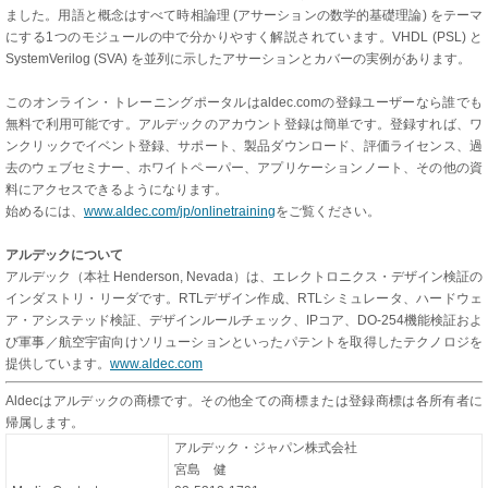
ました。用語と概念はすべて時相論理 (アサーションの数学的基礎理論) をテーマ
にする1つのモジュールの中で分かりやすく解説されています。VHDL (PSL) と
SystemVerilog (SVA) を並列に示したアサーションとカバーの実例があります。
このオンライン・トレーニングポータルはaldec.comの登録ユーザーなら誰でも
無料で利用可能です。アルデックのアカウント登録は簡単です。登録すれば、ワ
ンクリックでイベント登録、サポート、製品ダウンロード、評価ライセンス、過
去のウェブセミナー、ホワイトペーパー、アプリケーションノート、その他の資
料にアクセスできるようになります。
始めるには、
www.aldec.com/jp/onlinetraining
をご覧ください。
アルデックについて
アルデック（本社 Henderson, Nevada）は、エレクトロニクス・デザイン検証の
インダストリ・リーダです。RTLデザイン作成、RTLシミュレータ、ハードウェ
ア・アシステッド検証、デザインルールチェック、IPコア、DO-254機能検証およ
び軍事／航空宇宙向けソリューションといったパテントを取得したテクノロジを
提供しています。
www.aldec.com
Aldecはアルデックの商標です。その他全ての商標または登録商標は各所有者に
帰属します。
アルデック・ジャパン株式会社
宮島 健