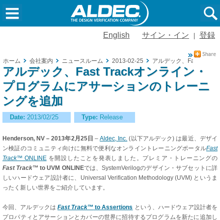
English
サイン・イン
登録
|
ホーム
会社案内
ニュースルーム
2013-02-25
アルデック、Fast Tr
アルデック、Fast Trackオンライン・
プログラムにアサーションのトレーニ
ングを追加
Date:
2013/02/25
Type:
Release
Henderson, NV – 2013年2月25日
–
Aldec, Inc.
(以下アルデック) は最近、デザイ
ン検証のコミュニティ向けに無料で便利なオンライントレーニングポータル
Fast
Track™
ONLINE
を開設したことを発表しました。プレミア・トレーニングの
Fast Track™
to UVM ONLINE
では、SystemVerilogのデザイン・サブセットに詳
しいハードウェア設計者に、Universal Verification Methodology (UVM) というま
ったく新しい世界をご紹介しています。
今回、アルデックは
Fast Track™
to Assertions
という、ハードウェア設計者を
プロパティとアサーションとカバーの世界に招待するプログラムを新たに追加し