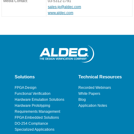
Media Contact:
03-5312-1791
sales-jp@aldec.com
www.aldec.com
Solutions
Technical Resources
FPGA Design
Recorded Webinars
Functional Verification
White Papers
Hardware Emulation Solutions
Blog
Hardware Prototyping
Application Notes
Requirements Management
FPGA Embedded Solutions
DO-254 Compliance
Specialized Applications