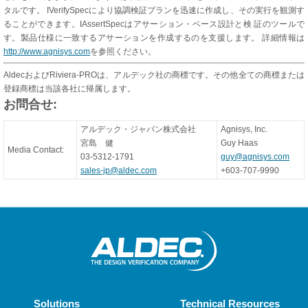
タルです。 IVerifySpecにより協調検証プランを迅速に作成し、その実行を観測す
ることができます。IAssertSpecはアサーション・ベース設計と検 証のツールで
す。製品仕様に一致するアサーションを作成するのを支援します。 詳細情報は
http://www.agnisys.com
を参照ください。
AldecおよびRiviera-PROは、アルデック社の商標です。その他全ての商標または
登録商標は当該各社に帰属します。
お問合せ:
アルデック・ジャパン株式会社
Agnisys, Inc.
宮島 健
Guy Haas
Media Contact:
03-5312-1791
guy@agnisys.com
sales-jp@aldec.com
+603-707-9990
Solutions
Technical Resources