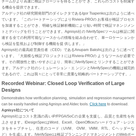
チームがより高速に検証クロージャを得ることがで き、これらのコストを削減す
る機会を提供できます。
アルデック社の研究開発部門のダイレクタであるIgor Tsapenkoは次のように述べ
ています。「このパートナーシップによりRiviera-PROの お客様が検証プロセス
を加速することができ、明確な検証解析機能により短い時間で検証マネンジメン
トとデバッグを行うことができます。Agnisys社の IVerifySpecツールは検証に関
連する全ての利用可能なソースからの情報を組み合わせて、単一ロケーションか
ら検証を監視および制御する機能を提 供します。」
Agnisys社の最高経営責任者（CEO）であるAnupam Bakshiは次のように述べて
います。「大規模な検証プロジェクトにはRiviera-PROの ようなツールが必要で
す。その開放性と使いやすさにより、簡単にIVerifySpecとリンクすることができ
ます。アルデック社のシミュレーション・エ ンジンとIVerifySpecの機能は補完的
であるので、これは我々にとって非常に貴重な戦略的パートナーシップです。」
Recorded Webinar: Closed Loop Verification of Large
Designs
Demonstrates how verification planning, simulation and regression management
can be easily handled using Agnisys and Aldec tools.
Click here
to download.
Agnisys社について
Agnisys社はコスト意識の高いIP/FPGA/SoCの企業を支援し、品質と生産性を向
上さ せます。IDesignSpecはWord、Excell、OpenOfficeのハードウェア・レジス
タをキャプチャし、任意のコード（UVM、 OVM、VMM、RTL、Cヘッダーな
ど）を生成します。IVerifySpecは検証プランニングとマネンジメントのWebポー