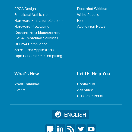
FPGA Design
Recorded Webinars
Functional Verification
White Papers
Hardware Emulation Solutions
Blog
Hardware Prototyping
Application Notes
Requirements Management
FPGA Embedded Solutions
DO-254 Compliance
Specialized Applications
High Performance Computing
What's New
Let Us Help You
Press Releases
Contact Us
Events
Ask Aldec
Customer Portal