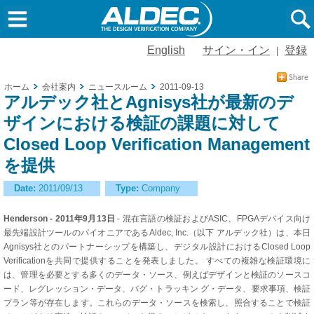
English
サイン・イン
登録
|
ホーム
会社案内
ニュースルーム
2011-09-13
アルデック社とAgnisys社が最新のデ
ザインにおける検証の課題に対して
Closed Loop Verification Management
を提供
Date:
2011/09/13
Type:
Company
Henderson - 2011年9月13日
- 混在言語の検証およびASIC、FPGAデバイス向け
最先端設計ツールのパイオニアであるAldec, Inc.（以下 アルデック社）は、本日
Agnisys社とのパートナーシップを構築し、デジタル設計におけるClosed Loop
Verificationを共同で提供することを発表しました。 すべての複雑な検証環境に
は、管理を必要とする多くのデータ・ソース、例えばデザインと検証のソースコ
ード、レグレッション・データ、バグ・トラッキン グ・データ、要求事項、検証
プラン等が存在します。これらのデータ・ソースを検索し、照合することで検証