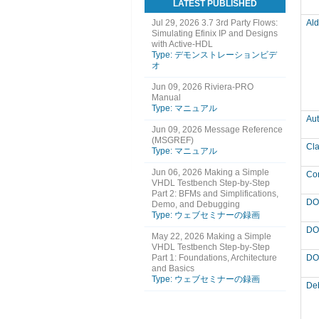
LATEST PUBLISHED
Jul 29, 2026
3.7 3rd Party Flows:
Ald
Simulating Efinix IP and Designs
with Active-HDL
Type: デモンストレーションビデ
オ
Jun 09, 2026
Riviera-PRO
Manual
Type: マニュアル
Au
Jun 09, 2026
Message Reference
(MSGREF)
Cl
Type: マニュアル
Jun 06, 2026
Making a Simple
Co
VHDL Testbench Step-by-Step
Part 2: BFMs and Simplifications,
DO
Demo, and Debugging
Type: ウェブセミナーの録画
DO-
May 22, 2026
Making a Simple
VHDL Testbench Step-by-Step
Part 1: Foundations, Architecture
DO-
and Basics
Type: ウェブセミナーの録画
De