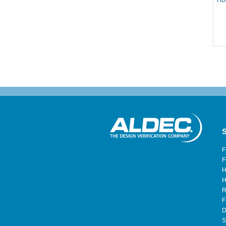
HDL
S
F
F
H
H
R
F
D
S