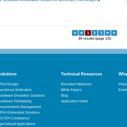
 Simulation Acceleration Solution for Microchip FPGA Designs
49 results (page 1/3)
olutions
Technical Resources
Wha
PGA Design
Recorded Webinars
Pres
unctional Verification
White Papers
Even
ardware Emulation Solutions
Blog
ardware Prototyping
Application Notes
equirements Management
PGA Embedded Solutions
O-254 Compliance
pecialized Applications