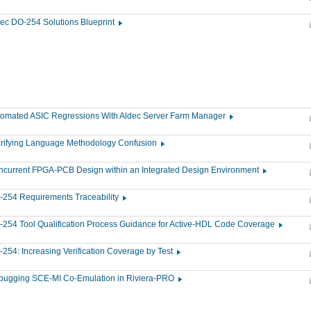
ec DO-254 Solutions Blueprint
tomated ASIC Regressions With Aldec Server Farm Manager
arifying Language Methodology Confusion
ncurrent FPGA-PCB Design within an Integrated Design Environment
-254 Requirements Traceability
254 Tool Qualification Process Guidance for Active-HDL Code Coverage
254: Increasing Verification Coverage by Test
bugging SCE-MI Co-Emulation in Riviera-PRO