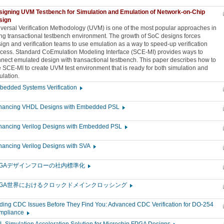
signing UVM Testbench for Simulation and Emulation of Network-on-Chip
sign
versal Verification Methodology (UVM) is one of the most popular approaches in
ng transactional testbench environment. The growth of SoC designs forces
ign and verification teams to use emulation as a way to speed-up verification
cess. Standard CoEmulation Modeling Interface (SCE-MI) provides ways to
nect emulated design with transactional testbench. This paper describes how to
 SCE-MI to create UVM test environment that is ready for both simulation and
lation.
bedded Systems Verification
hancing VHDL Designs with Embedded PSL
hancing Verilog Designs with Embedded PSL
hancing Verilog Designs with SVA
PGAデザインフローの社内標準化
PGA世界におけるクロックドメインクロッシング
ding CDC Issues Before They Find You: Advanced CDC Verification for DO-254
mpliance