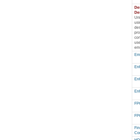
De
De
Uni
usi
des
pro
con
use
emu
Em
En
En
En
F
F
Fin
Co