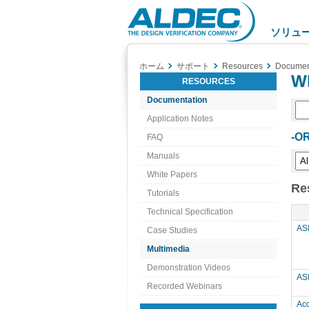
Aldec
Logo
ソリュ
ホーム
サポート
Resources
Documen
Wh
RESOURCES
Documentation
Application Notes
-OR
FAQ
Manuals
White Papers
Re
Tutorials
Technical Specification
AS
Case Studies
Multimedia
Demonstration Videos
A
Recorded Webinars
Ac