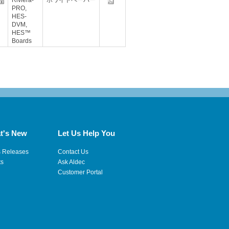
Riviera-
ホワイトペーパー
PRO,
HES-
DVM,
HES™
Boards
t's New
Let Us Help You
s Releases
Contact Us
ts
Ask Aldec
Customer Portal