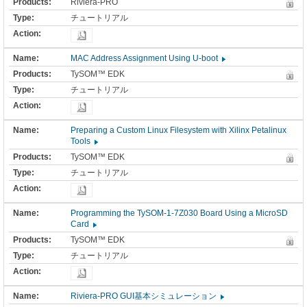
Riviera-PRO
チュートリアル
MAC Address Assignment Using U-boot
TySOM™ EDK
チュートリアル
Preparing a Custom Linux Filesystem with Xilinx Petalinux
Tools
TySOM™ EDK
チュートリアル
Programming the TySOM-1-7Z030 Board Using a MicroSD
Card
TySOM™ EDK
チュートリアル
Riviera-PRO GUI基本シミュレーション