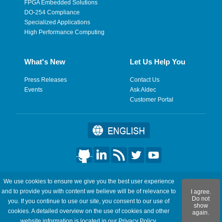
FPGA Embedded Solutions
DO-254 Compliance
Specialized Applications
High Performance Computing
What's New
Let Us Help You
Press Releases
Contact Us
Events
Ask Aldec
Customer Portal
©2026 Aldec, Inc. All Rights Reserved.
We use cookies to ensure we give you the best user experience
and to provide you with content we believe will be of relevance to
I agree.
Legal
|
Privacy
|
Site Map
|
RSS Feeds
|
フィードバックを送
Do not
you. If you continue to use our site, you consent to our use of
show
信
cookies. A detailed overview on the use of cookies and other
again.
website information is located in our
Privacy Policy
.