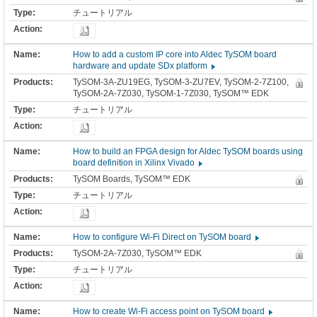
チュートリアル
How to add a custom IP core into Aldec TySOM board
hardware and update SDx platform
TySOM-3A-ZU19EG, TySOM-3-ZU7EV, TySOM-2-7Z100,
TySOM-2A-7Z030, TySOM-1-7Z030, TySOM™ EDK
チュートリアル
How to build an FPGA design for Aldec TySOM boards using
board definition in Xilinx Vivado
TySOM Boards, TySOM™ EDK
チュートリアル
How to configure Wi-Fi Direct on TySOM board
TySOM-2A-7Z030, TySOM™ EDK
チュートリアル
How to create Wi-Fi access point on TySOM board