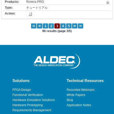
Riviera-PRO
チュートリアル
96 results (page 3/5)
Solutions
Technical Resources
FPGA Design
Recorded Webinars
Functional Verification
White Papers
Hardware Emulation Solutions
Blog
Hardware Prototyping
Application Notes
Requirements Management