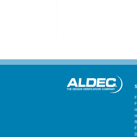
S
F
F
H
H
R
F
D