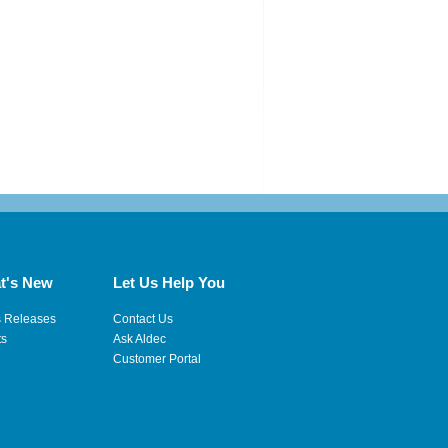
t's New
Let Us Help You
s Releases
Contact Us
ts
Ask Aldec
Customer Portal