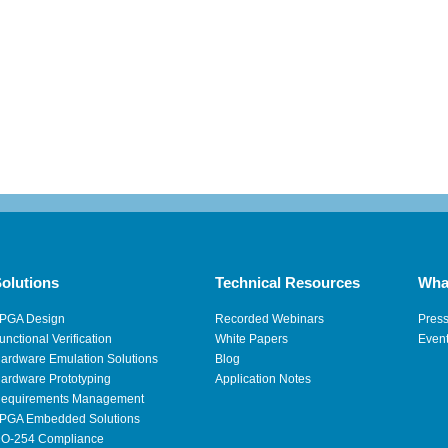
olutions
Technical Resources
Wha
PGA Design
Recorded Webinars
Pres
unctional Verification
White Papers
Even
ardware Emulation Solutions
Blog
ardware Prototyping
Application Notes
equirements Management
PGA Embedded Solutions
O-254 Compliance